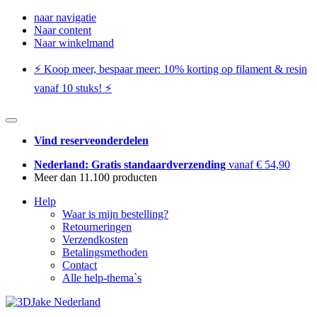
naar navigatie
Naar content
Naar winkelmand
⚡️ Koop meer, bespaar meer: ​​10% korting op filament & resin
vanaf 10 stuks! ⚡️
Vind reserveonderdelen
Nederland: Gratis standaardverzending
vanaf € 54,90
Meer dan 11.100 producten
Help
Waar is mijn bestelling?
Retourneringen
Verzendkosten
Betalingsmethoden
Contact
Alle help-thema`s