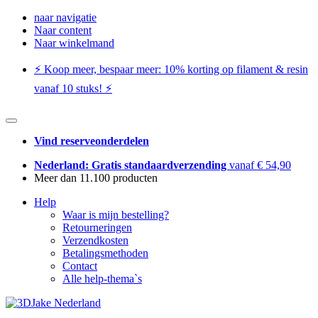
naar navigatie
Naar content
Naar winkelmand
⚡️ Koop meer, bespaar meer: ​​10% korting op filament & resin
vanaf 10 stuks! ⚡️
Vind reserveonderdelen
Nederland: Gratis standaardverzending
vanaf € 54,90
Meer dan 11.100 producten
Help
Waar is mijn bestelling?
Retourneringen
Verzendkosten
Betalingsmethoden
Contact
Alle help-thema`s