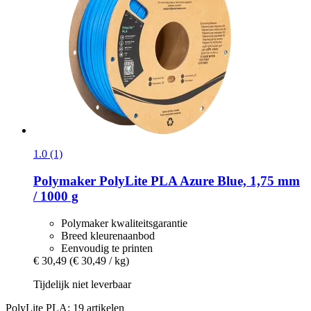
1.0 (1)
Polymaker
PolyLite PLA Azure Blue, 1,75 mm
/ 1000 g
Polymaker kwaliteitsgarantie
Breed kleurenaanbod
Eenvoudig te printen
€ 30,49
(€ 30,49 / kg)
Tijdelijk niet leverbaar
PolyLite PLA: 19 artikelen