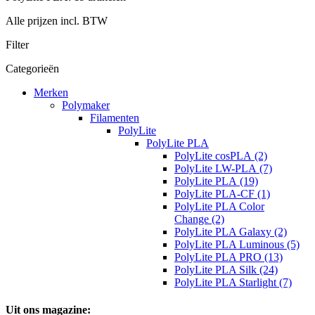
Alle prijzen incl. BTW
Filter
Categorieën
Merken
Polymaker
Filamenten
PolyLite
PolyLite PLA
PolyLite cosPLA (2)
PolyLite LW-PLA (7)
PolyLite PLA (19)
PolyLite PLA-CF (1)
PolyLite PLA Color
Change (2)
PolyLite PLA Galaxy (2)
PolyLite PLA Luminous (5)
PolyLite PLA PRO (13)
PolyLite PLA Silk (24)
PolyLite PLA Starlight (7)
Uit ons magazine: