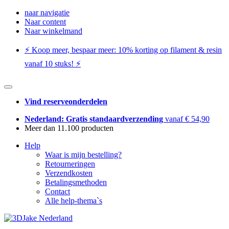
naar navigatie
Naar content
Naar winkelmand
⚡️ Koop meer, bespaar meer: ​​10% korting op filament & resin
vanaf 10 stuks! ⚡️
Vind reserveonderdelen
Nederland: Gratis standaardverzending
vanaf € 54,90
Meer dan 11.100 producten
Help
Waar is mijn bestelling?
Retourneringen
Verzendkosten
Betalingsmethoden
Contact
Alle help-thema`s