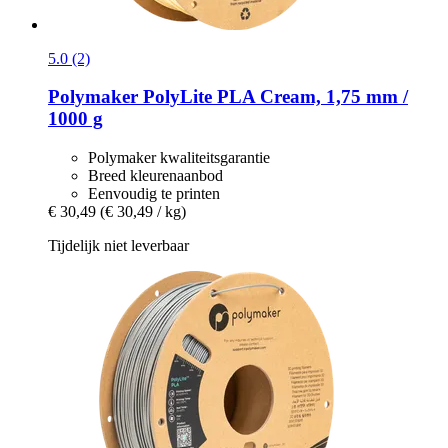
5.0 (2)
Polymaker
PolyLite PLA Cream, 1,75 mm /
1000 g
Polymaker kwaliteitsgarantie
Breed kleurenaanbod
Eenvoudig te printen
€ 30,49
(€ 30,49 / kg)
Tijdelijk niet leverbaar