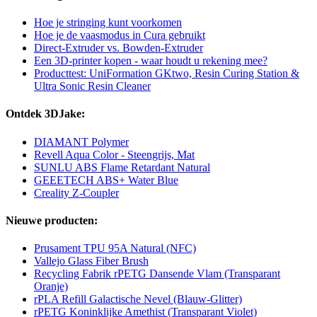
Hoe je stringing kunt voorkomen
Hoe je de vaasmodus in Cura gebruikt
Direct-Extruder vs. Bowden-Extruder
Een 3D-printer kopen - waar houdt u rekening mee?
Producttest: UniFormation GKtwo, Resin Curing Station &
Ultra Sonic Resin Cleaner
Ontdek 3DJake:
DIAMANT Polymer
Revell Aqua Color - Steengrijs, Mat
SUNLU ABS Flame Retardant Natural
GEEETECH ABS+ Water Blue
Creality Z-Coupler
Nieuwe producten:
Prusament TPU 95A Natural (NFC)
Vallejo Glass Fiber Brush
Recycling Fabrik rPETG Dansende Vlam (Transparant
Oranje)
rPLA Refill Galactische Nevel (Blauw-Glitter)
rPETG Koninklijke Amethist (Transparant Violet)