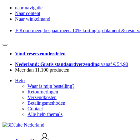
naar navigatie
Naar content
Naar winkelmand
⚡️ Koop meer, bespaar meer: ​​10% korting op filament & resin va
Vind reserveonderdelen
Nederland: Gratis standaardverzending
vanaf € 54,90
Meer dan 11.100 producten
Help
Waar is mijn bestelling?
Retourneringen
Verzendkosten
Betalingsmethoden
Contact
Alle help-thema`s