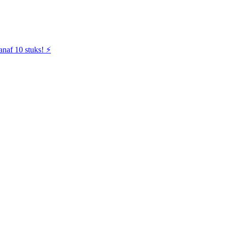
naf 10 stuks! ⚡️