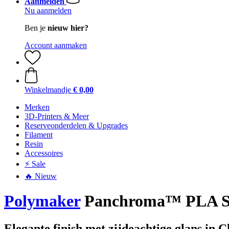
Aanmelden
Nu aanmelden
Ben je
nieuw hier?
Account aanmaken
Winkelmandje
€ 0,00
Merken
3D-Printers & Meer
Reserveonderdelen & Upgrades
Filament
Resin
Accessoires
⚡ Sale
🔥 Nieuw
Polymaker
Panchroma™ PLA Sil
Elegante finish met zijdeachtige glans in