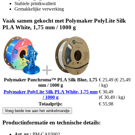
Stabiele printkwaliteit
Gemakkelijke verwerking
Vaak samen gekocht met Polymaker PolyLite Silk
PLA White, 1,75 mm / 1000 g
Polymaker Panchroma™ PLA Silk Blue, 1,75
€ 25,49
(€ 25,49
mm / 1000 g
/ kg)
Polymaker PolyLite Silk PLA White, 1,75 mm
€ 30,49
/ 1000 g
(€ 30,49 / kg)
Totaalprijs:
€ 55,98
Voeg beide toe aan het winkelmandje
Productinformatie en technische details:
Art. nr.:
PM-CA03002