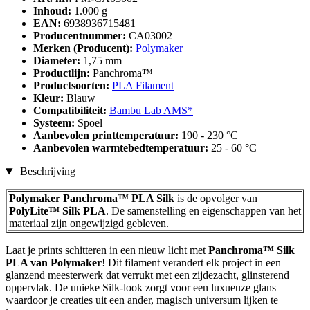
Inhoud:
1.000 g
EAN:
6938936715481
Producentnummer:
CA03002
Merken (Producent):
Polymaker
Diameter:
1,75 mm
Productlijn:
Panchroma™
Productsoorten:
PLA Filament
Kleur:
Blauw
Compatibiliteit:
Bambu Lab AMS*
Systeem:
Spoel
Aanbevolen printtemperatuur:
190 - 230 °C
Aanbevolen warmtebedtemperatuur:
25 - 60 °C
Beschrijving
Polymaker Panchroma™ PLA Silk
is de opvolger van
PolyLite™ Silk PLA
. De samenstelling en eigenschappen van het
materiaal zijn ongewijzigd gebleven.
Laat je prints schitteren in een nieuw licht met
Panchroma™ Silk
PLA van Polymaker
! Dit filament verandert elk project in een
glanzend meesterwerk dat verrukt met een zijdezacht, glinsterend
oppervlak. De unieke Silk-look zorgt voor een luxueuze glans
waardoor je creaties uit een ander, magisch universum lijken te