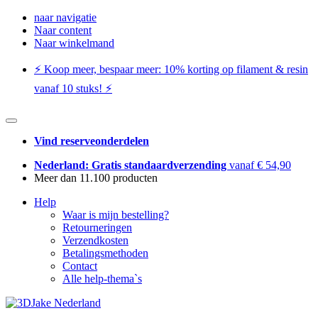
naar navigatie
Naar content
Naar winkelmand
⚡️ Koop meer, bespaar meer: ​​10% korting op filament & resin
vanaf 10 stuks! ⚡️
Vind reserveonderdelen
Nederland: Gratis standaardverzending
vanaf € 54,90
Meer dan 11.100 producten
Help
Waar is mijn bestelling?
Retourneringen
Verzendkosten
Betalingsmethoden
Contact
Alle help-thema`s