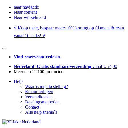
naar navigatie
Naar content
Naar winkelmand
⚡️ Koop meer, bespaar meer: ​​10% korting op filament & resin
vanaf 10 stuks! ⚡️
Vind reserveonderdelen
Nederland: Gratis standaardverzending
vanaf € 54,90
Meer dan 11.100 producten
Help
Waar is mijn bestelling?
Retourneringen
Verzendkosten
Betalingsmethoden
Contact
Alle help-thema`s