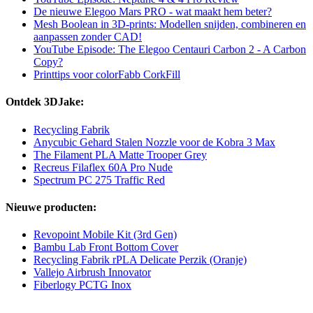
De nieuwe Elegoo Mars PRO - wat maakt hem beter?
Mesh Boolean in 3D-prints: Modellen snijden, combineren en
aanpassen zonder CAD!
YouTube Episode: The Elegoo Centauri Carbon 2 - A Carbon
Copy?
Printtips voor colorFabb CorkFill
Ontdek 3DJake:
Recycling Fabrik
Anycubic Gehard Stalen Nozzle voor de Kobra 3 Max
The Filament PLA Matte Trooper Grey
Recreus Filaflex 60A Pro Nude
Spectrum PC 275 Traffic Red
Nieuwe producten:
Revopoint Mobile Kit (3rd Gen)
Bambu Lab Front Bottom Cover
Recycling Fabrik rPLA Delicate Perzik (Oranje)
Vallejo Airbrush Innovator
Fiberlogy PCTG Inox