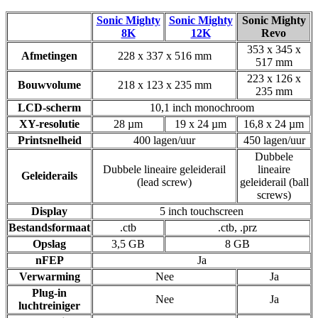
Sonic Mighty
Sonic Mighty
Sonic Mighty
8K
12K
Revo
353 x 345 x
Afmetingen
228 x 337 x 516 mm
517 mm
223 x 126 x
Bouwvolume
218 x 123 x 235 mm
235 mm
LCD-scherm
10,1 inch monochroom
XY-resolutie
28 µm
19 x 24 µm
16,8 x 24 µm
Printsnelheid
400 lagen/uur
450 lagen/uur
Dubbele
Dubbele lineaire geleiderail
lineaire
Geleiderails
(lead screw)
geleiderail (ball
screws)
Display
5 inch touchscreen
Bestandsformaat
.ctb
.ctb, .prz
Opslag
3,5 GB
8 GB
nFEP
Ja
Verwarming
Nee
Ja
Plug-in
Nee
Ja
luchtreiniger