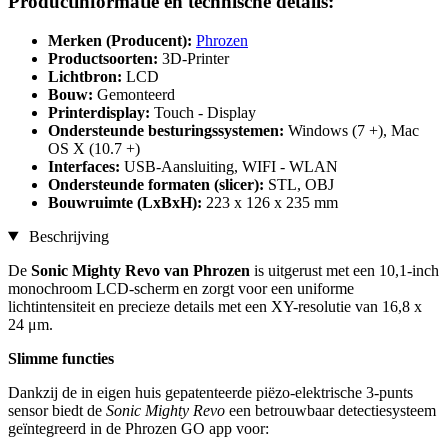
Productinformatie en technische details:
Merken (Producent):
Phrozen
Productsoorten:
3D-Printer
Lichtbron:
LCD
Bouw:
Gemonteerd
Printerdisplay:
Touch - Display
Ondersteunde besturingssystemen:
Windows (7 +), Mac
OS X (10.7 +)
Interfaces:
USB-Aansluiting, WIFI - WLAN
Ondersteunde formaten (slicer):
STL, OBJ
Bouwruimte (LxBxH):
223 x 126 x 235 mm
Beschrijving
De
Sonic Mighty Revo van Phrozen
is uitgerust met een 10,1-inch
monochroom LCD-scherm en zorgt voor een uniforme
lichtintensiteit en precieze details met een XY-resolutie van 16,8 x
24 μm.
Slimme functies
Dankzij de in eigen huis gepatenteerde piëzo-elektrische 3-punts
sensor biedt de
Sonic Mighty Revo
een betrouwbaar detectiesysteem
geïntegreerd in de Phrozen GO app voor: