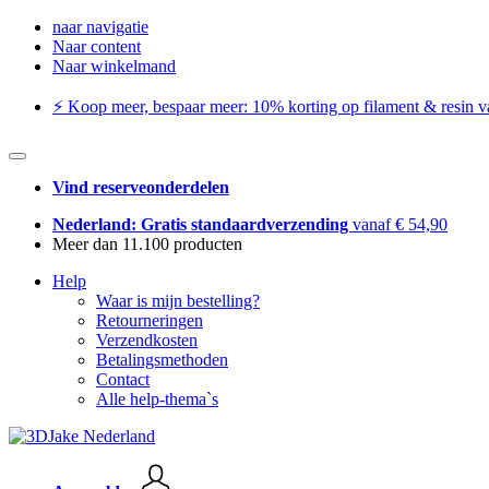
naar navigatie
Naar content
Naar winkelmand
⚡️ Koop meer, bespaar meer: ​​10% korting op filament & resin va
Vind reserveonderdelen
Nederland: Gratis standaardverzending
vanaf € 54,90
Meer dan 11.100 producten
Help
Waar is mijn bestelling?
Retourneringen
Verzendkosten
Betalingsmethoden
Contact
Alle help-thema`s