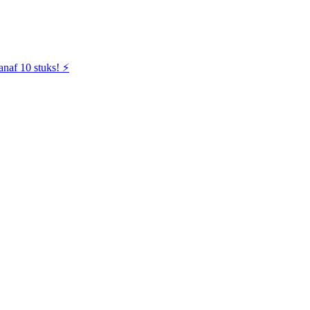
naf 10 stuks! ⚡️