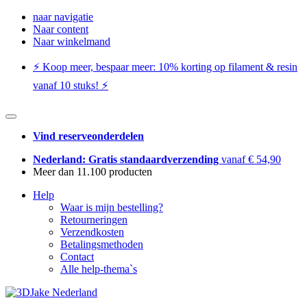
naar navigatie
Naar content
Naar winkelmand
⚡️ Koop meer, bespaar meer: ​​10% korting op filament & resin
vanaf 10 stuks! ⚡️
Vind reserveonderdelen
Nederland: Gratis standaardverzending
vanaf € 54,90
Meer dan 11.100 producten
Help
Waar is mijn bestelling?
Retourneringen
Verzendkosten
Betalingsmethoden
Contact
Alle help-thema`s