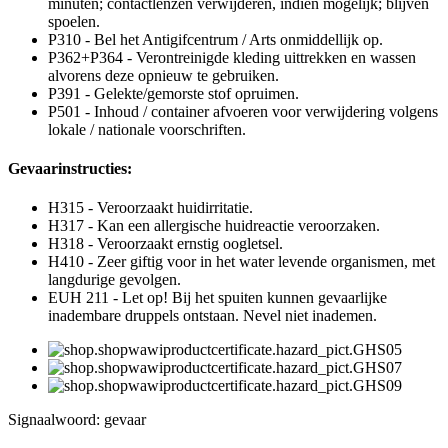
minuten; contactlenzen verwijderen, indien mogelijk; blijven
spoelen.
P310 - Bel het Antigifcentrum / Arts onmiddellijk op.
P362+P364 - Verontreinigde kleding uittrekken en wassen
alvorens deze opnieuw te gebruiken.
P391 - Gelekte/gemorste stof opruimen.
P501 - Inhoud / container afvoeren voor verwijdering volgens
lokale / nationale voorschriften.
Gevaarinstructies:
H315 - Veroorzaakt huidirritatie.
H317 - Kan een allergische huidreactie veroorzaken.
H318 - Veroorzaakt ernstig oogletsel.
H410 - Zeer giftig voor in het water levende organismen, met
langdurige gevolgen.
EUH 211 - Let op! Bij het spuiten kunnen gevaarlijke
inadembare druppels ontstaan. Nevel niet inademen.
Signaalwoord: gevaar