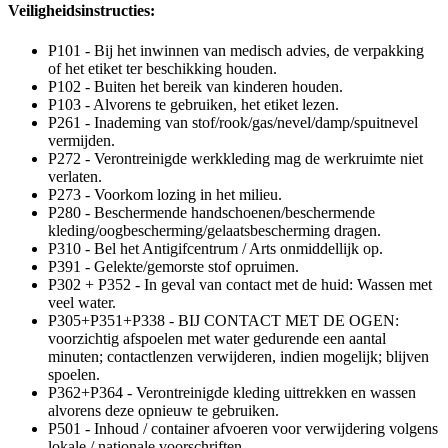
Veiligheidsinstructies:
P101 - Bij het inwinnen van medisch advies, de verpakking
of het etiket ter beschikking houden.
P102 - Buiten het bereik van kinderen houden.
P103 - Alvorens te gebruiken, het etiket lezen.
P261 - Inademing van stof/rook/gas/nevel/damp/spuitnevel
vermijden.
P272 - Verontreinigde werkkleding mag de werkruimte niet
verlaten.
P273 - Voorkom lozing in het milieu.
P280 - Beschermende handschoenen/beschermende
kleding/oogbescherming/gelaatsbescherming dragen.
P310 - Bel het Antigifcentrum / Arts onmiddellijk op.
P391 - Gelekte/gemorste stof opruimen.
P302 + P352 - In geval van contact met de huid: Wassen met
veel water.
P305+P351+P338 - BIJ CONTACT MET DE OGEN:
voorzichtig afspoelen met water gedurende een aantal
minuten; contactlenzen verwijderen, indien mogelijk; blijven
spoelen.
P362+P364 - Verontreinigde kleding uittrekken en wassen
alvorens deze opnieuw te gebruiken.
P501 - Inhoud / container afvoeren voor verwijdering volgens
lokale / nationale voorschriften.