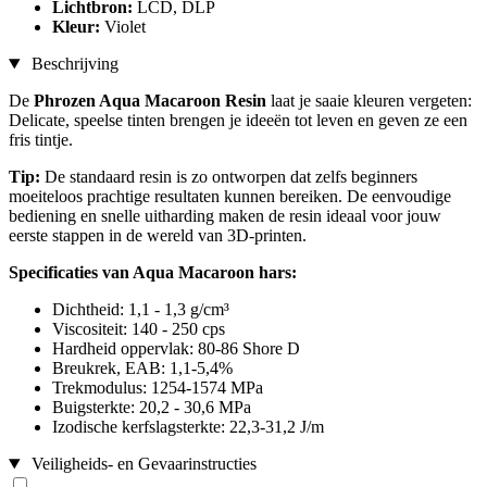
Lichtbron:
LCD, DLP
Kleur:
Violet
Beschrijving
De
Phrozen Aqua Macaroon Resin
laat je saaie kleuren vergeten:
Delicate, speelse tinten brengen je ideeën tot leven en geven ze een
fris tintje.
Tip:
De standaard resin is zo ontworpen dat zelfs beginners
moeiteloos prachtige resultaten kunnen bereiken. De eenvoudige
bediening en snelle uitharding maken de resin ideaal voor jouw
eerste stappen in de wereld van 3D-printen.
Specificaties van Aqua Macaroon hars:
Dichtheid: 1,1 - 1,3 g/cm³
Viscositeit: 140 - 250 cps
Hardheid oppervlak: 80-86 Shore D
Breukrek, EAB: 1,1-5,4%
Trekmodulus: 1254-1574 MPa
Buigsterkte: 20,2 - 30,6 MPa
Izodische kerfslagsterkte: 22,3-31,2 J/m
Veiligheids- en Gevaarinstructies