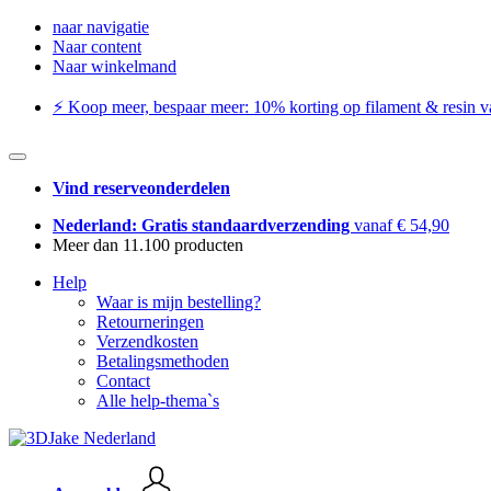
naar navigatie
Naar content
Naar winkelmand
⚡️ Koop meer, bespaar meer: ​​10% korting op filament & resin va
Vind reserveonderdelen
Nederland: Gratis standaardverzending
vanaf € 54,90
Meer dan 11.100 producten
Help
Waar is mijn bestelling?
Retourneringen
Verzendkosten
Betalingsmethoden
Contact
Alle help-thema`s