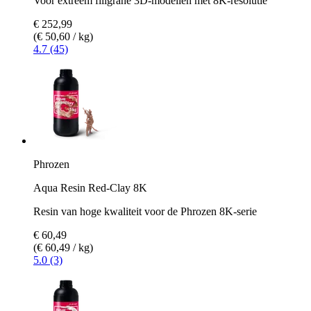
Voor extreem filigrane 3D-modellen met 8K-resolutie
€ 252,99
(€ 50,60 / kg)
4.7 (45)
Phrozen
Aqua Resin Red-Clay 8K
Resin van hoge kwaliteit voor de Phrozen 8K-serie
€ 60,49
(€ 60,49 / kg)
5.0 (3)