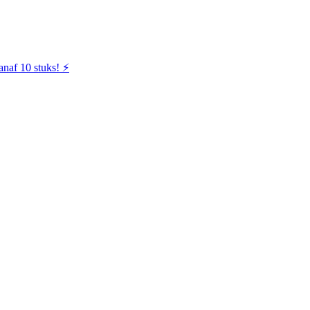
naf 10 stuks! ⚡️