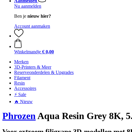
Aanmelden
Nu aanmelden
Ben je
nieuw hier?
Account aanmaken
Winkelmandje
€ 0,00
Merken
3D-Printers & Meer
Reserveonderdelen & Upgrades
Filament
Resin
Accessoires
⚡ Sale
🔥 Nieuw
Phrozen
Aqua Resin Grey 8K, 5
Voor extreem filigrane 3D-modellen met 8