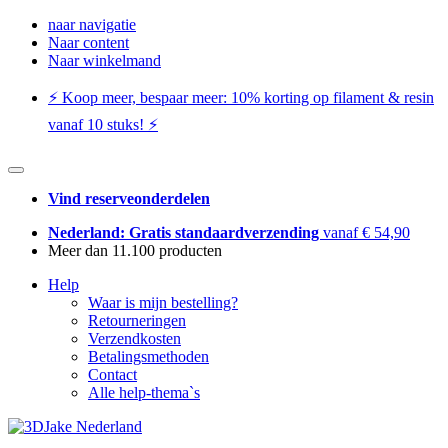
naar navigatie
Naar content
Naar winkelmand
⚡️ Koop meer, bespaar meer: ​​10% korting op filament & resin
vanaf 10 stuks! ⚡️
Vind reserveonderdelen
Nederland: Gratis standaardverzending
vanaf € 54,90
Meer dan 11.100 producten
Help
Waar is mijn bestelling?
Retourneringen
Verzendkosten
Betalingsmethoden
Contact
Alle help-thema`s