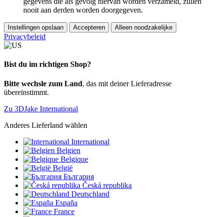
gegevens die als gevolg hiervan worden verzameld, zullen
nooit aan derden worden doorgegeven.
Instellingen opslaan
Accepteren
Alleen noodzakelijke
Privacybeleid
Bist du im richtigen Shop?
Bitte wechsle zum Land
, das mit deiner Lieferadresse
übereinstimmt.
Zu 3DJake International
Anderes Lieferland wählen
International
Belgien
Belgique
België
България
Česká republika
Deutschland
España
France