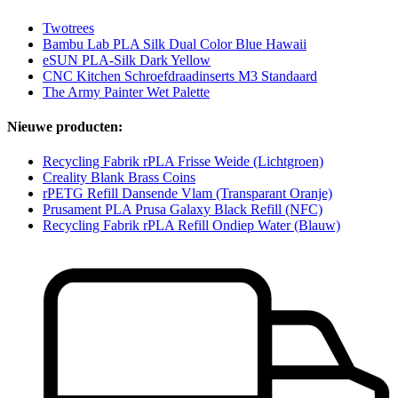
Twotrees
Bambu Lab PLA Silk Dual Color Blue Hawaii
eSUN PLA-Silk Dark Yellow
CNC Kitchen Schroefdraadinserts M3 Standaard
The Army Painter Wet Palette
Nieuwe producten:
Recycling Fabrik rPLA Frisse Weide (Lichtgroen)
Creality Blank Brass Coins
rPETG Refill Dansende Vlam (Transparant Oranje)
Prusament PLA Prusa Galaxy Black Refill (NFC)
Recycling Fabrik rPLA Refill Ondiep Water (Blauw)