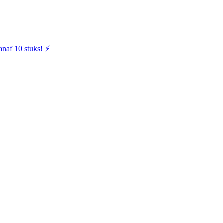
naf 10 stuks! ⚡️