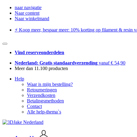
naar navigatie
Naar content
Naar winkelmand
⚡️ Koop meer, bespaar meer: ​​10% korting op filament & resin va
Vind reserveonderdelen
Nederland: Gratis standaardverzending
vanaf € 54,90
Meer dan 11.100 producten
Help
Waar is mijn bestelling?
Retourneringen
Verzendkosten
Betalingsmethoden
Contact
Alle help-thema`s