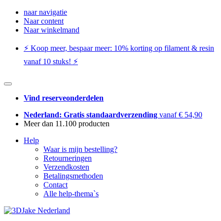
naar navigatie
Naar content
Naar winkelmand
⚡️ Koop meer, bespaar meer: ​​10% korting op filament & resin
vanaf 10 stuks! ⚡️
Vind reserveonderdelen
Nederland: Gratis standaardverzending
vanaf € 54,90
Meer dan 11.100 producten
Help
Waar is mijn bestelling?
Retourneringen
Verzendkosten
Betalingsmethoden
Contact
Alle help-thema`s