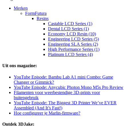
Merken
FormFutura
Resins
Castable LCD Series (1)
Dental LCD Series (1)
Economy LCD Resin (10)
Engineering LCD Series (5)
Engineering SLA Series (2)
High Performance Series (1)
Platinum LCD Series (4)
Uit ons magazine:
YouTube Episode: Bambu Lab A1 mini Combo: Game
Changer or Gimmick?
YouTube Episode: Anycubic Photon Mono M5s Pro Review
Filamenten voor weerbestendige 3D-prints voor
buitengebruik
YouTube Episode: The Biggest 3D Printer We’ve EVER
Assembled (And It’s Fast!)
Hoe configureer je Marlin-firmware?
Ontdek 3DJake: