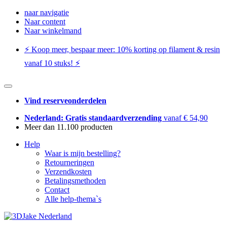
naar navigatie
Naar content
Naar winkelmand
⚡️ Koop meer, bespaar meer: ​​10% korting op filament & resin
vanaf 10 stuks! ⚡️
Vind reserveonderdelen
Nederland: Gratis standaardverzending
vanaf € 54,90
Meer dan 11.100 producten
Help
Waar is mijn bestelling?
Retourneringen
Verzendkosten
Betalingsmethoden
Contact
Alle help-thema`s