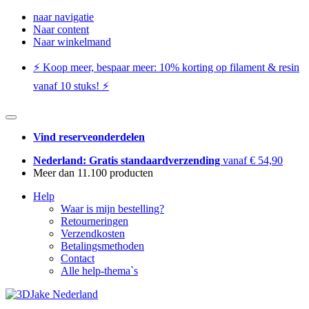
naar navigatie
Naar content
Naar winkelmand
⚡️ Koop meer, bespaar meer: ​​10% korting op filament & resin
vanaf 10 stuks! ⚡️
Vind reserveonderdelen
Nederland: Gratis standaardverzending
vanaf € 54,90
Meer dan 11.100 producten
Help
Waar is mijn bestelling?
Retourneringen
Verzendkosten
Betalingsmethoden
Contact
Alle help-thema`s