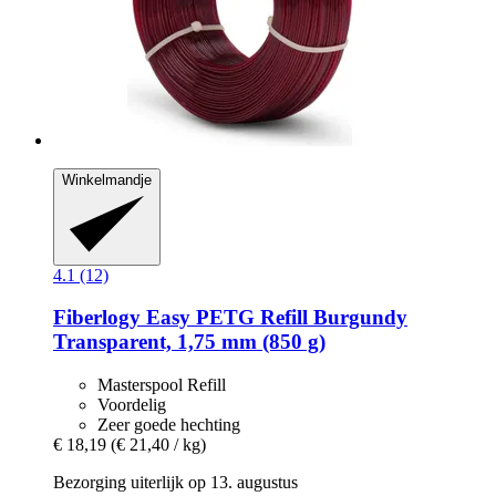
Winkelmandje
4.1 (12)
Fiberlogy
Easy PETG Refill Burgundy
Transparent, 1,75 mm (850 g)
Masterspool Refill
Voordelig
Zeer goede hechting
€ 18,19
(€ 21,40 / kg)
Bezorging uiterlijk op 13. augustus