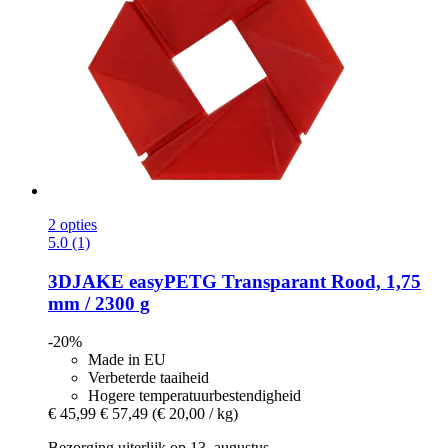
2 opties
5.0 (1)
3DJAKE
easyPETG Transparant Rood, 1,75
mm / 2300 g
-20%
Made in EU
Verbeterde taaiheid
Hogere temperatuurbestendigheid
€ 45,99
€ 57,49
(€ 20,00 / kg)
Bezorging uiterlijk op 13. augustus