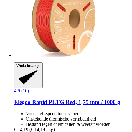
Winkelmandje
4.9 (10)
Elegoo
Rapid PETG Red, 1,75 mm / 1000 g
Voor high-speed toepassingen
Uitstekende thermische vormbaarheid
Bestand tegen chemicaliën & weersinvloeden
€ 14,19
(€ 14,19 / kg)