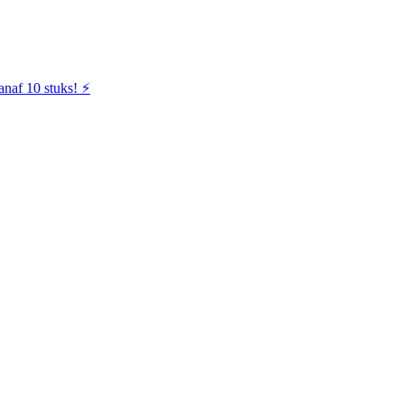
naf 10 stuks! ⚡️