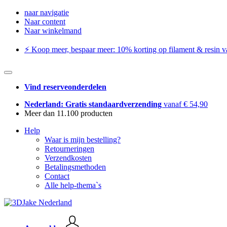
naar navigatie
Naar content
Naar winkelmand
⚡️ Koop meer, bespaar meer: ​​10% korting op filament & resin va
Vind reserveonderdelen
Nederland: Gratis standaardverzending
vanaf € 54,90
Meer dan 11.100 producten
Help
Waar is mijn bestelling?
Retourneringen
Verzendkosten
Betalingsmethoden
Contact
Alle help-thema`s