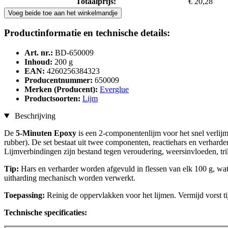
Totaalprijs:
€ 20,28
Voeg beide toe aan het winkelmandje
Productinformatie en technische details:
Art. nr.:
BD-650009
Inhoud:
200 g
EAN:
4260256384323
Producentnummer:
650009
Merken (Producent):
Everglue
Productsoorten:
Lijm
Beschrijving
De
5-Minuten Epoxy
is een 2-componentenlijm voor het snel verlijme
rubber). De set bestaat uit twee componenten, reactiehars en verharde
Lijmverbindingen zijn bestand tegen veroudering, weersinvloeden, tril
Tip:
Hars en verharder worden afgevuld in flessen van elk 100 g, wa
uitharding mechanisch worden verwerkt.
Toepassing:
Reinig de oppervlakken voor het lijmen. Vermijd vorst tij
Technische specificaties: