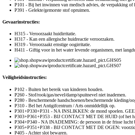
P101 - Bij het inwinnen van medisch advies, de verpakking of h
P391 - Gelekte/gemorste stof opruimen.
Gevaarinstructies:
H315 - Veroorzaakt huidirritatie.
H317 - Kan een allergische huidreactie veroorzaken.
H319 - Veroorzaakt ernstige oogirritatie.
H411 - Giftig voor in het water levende organismen, met langd
Veiligheidsinstructies:
P102 - Buiten het bereik van kinderen houden.
P260 - Stof/rook/gas/nevel/damp/spuitnevel niet inademen.
P280 - Beschermende handschoenen/beschermende kleding/oog
P310 - Bel het Antigifcentrum / Arts onmiddellijk op.
P301+P330+P331 - NA INSLIKKEN: de mond spoelen. GEE
P303+P361+P353 - BIJ CONTACT MET DE HUID (of het haar): v
P304+P340 - NA INADEMING: de persoon in de frisse lucht b
P305+P351+P338 - BIJ CONTACT MET DE OGEN: voorzichtig afs
P405 - Achter slot bewaren.