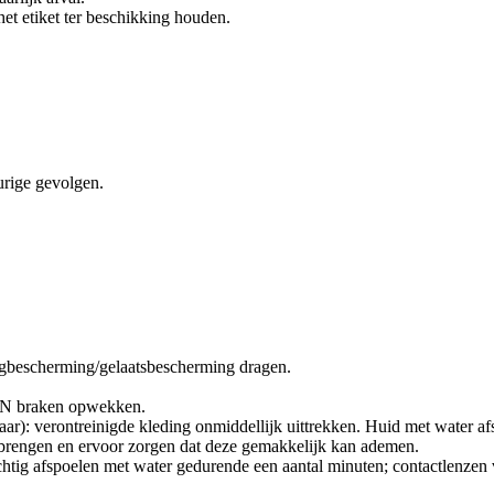
et etiket ter beschikking houden.
urige gevolgen.
bescherming/gelaatsbescherming dragen.
N braken opwekken.
erontreinigde kleding onmiddellijk uittrekken. Huid met water afs
rengen en ervoor zorgen dat deze gemakkelijk kan ademen.
poelen met water gedurende een aantal minuten; contactlenzen verw