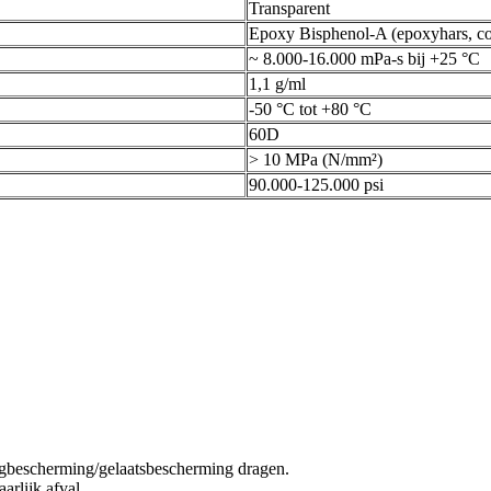
Transparent
Epoxy Bisphenol-A (epoxyhars, c
~ 8.000-16.000 mPa-s bij +25 °C
1,1 g/ml
-50 °C tot +80 °C
60D
> 10 MPa (N/mm²)
90.000-125.000 psi
bescherming/gelaatsbescherming dragen.
rlijk afval.