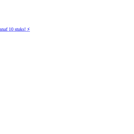
naf 10 stuks! ⚡️