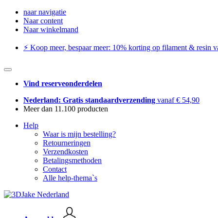
naar navigatie
Naar content
Naar winkelmand
⚡️ Koop meer, bespaar meer: ​​10% korting op filament & resin va
Vind reserveonderdelen
Nederland: Gratis standaardverzending
vanaf € 54,90
Meer dan 11.100 producten
Help
Waar is mijn bestelling?
Retourneringen
Verzendkosten
Betalingsmethoden
Contact
Alle help-thema`s