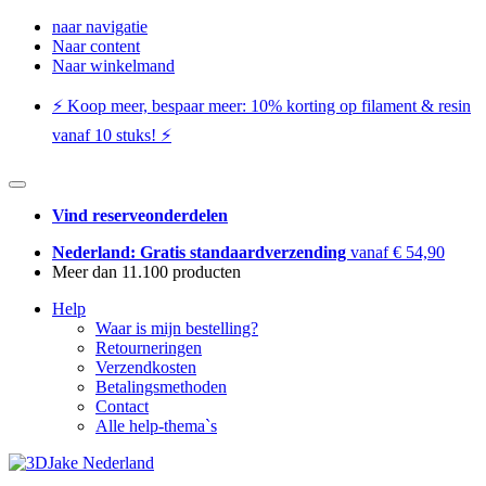
naar navigatie
Naar content
Naar winkelmand
⚡️ Koop meer, bespaar meer: ​​10% korting op filament & resin
vanaf 10 stuks! ⚡️
Vind reserveonderdelen
Nederland: Gratis standaardverzending
vanaf € 54,90
Meer dan 11.100 producten
Help
Waar is mijn bestelling?
Retourneringen
Verzendkosten
Betalingsmethoden
Contact
Alle help-thema`s