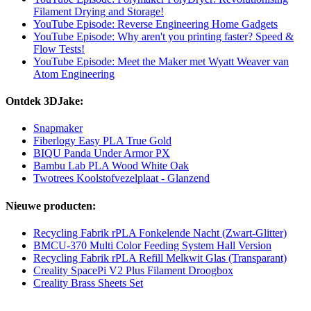
Filament Drying and Storage!
YouTube Episode: Reverse Engineering Home Gadgets
YouTube Episode: Why aren't you printing faster? Speed &
Flow Tests!
YouTube Episode: Meet the Maker met Wyatt Weaver van
Atom Engineering
Ontdek 3DJake:
Snapmaker
Fiberlogy Easy PLA True Gold
BIQU Panda Under Armor PX
Bambu Lab PLA Wood White Oak
Twotrees Koolstofvezelplaat - Glanzend
Nieuwe producten:
Recycling Fabrik rPLA Fonkelende Nacht (Zwart-Glitter)
BMCU-370 Multi Color Feeding System Hall Version
Recycling Fabrik rPLA Refill Melkwit Glas (Transparant)
Creality SpacePi V2 Plus Filament Droogbox
Creality Brass Sheets Set