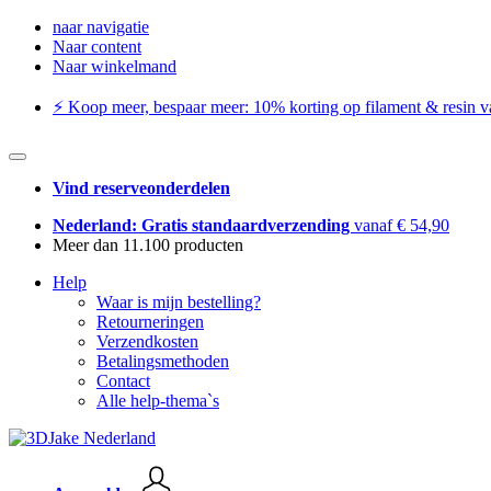
naar navigatie
Naar content
Naar winkelmand
⚡️ Koop meer, bespaar meer: ​​10% korting op filament & resin va
Vind reserveonderdelen
Nederland: Gratis standaardverzending
vanaf € 54,90
Meer dan 11.100 producten
Help
Waar is mijn bestelling?
Retourneringen
Verzendkosten
Betalingsmethoden
Contact
Alle help-thema`s