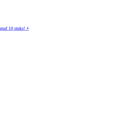
naf 10 stuks! ⚡️