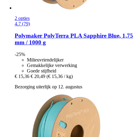
2 opties
4.7 (79)
Polymaker
PolyTerra PLA Sapphire Blue, 1,75
mm / 1000 g
-25%
Milieuvriendelijker
Gemakkelijke verwerking
Goede stijfheid
€ 15,36
€ 20,49
(€ 15,36 / kg)
Bezorging uiterlijk op 12. augustus