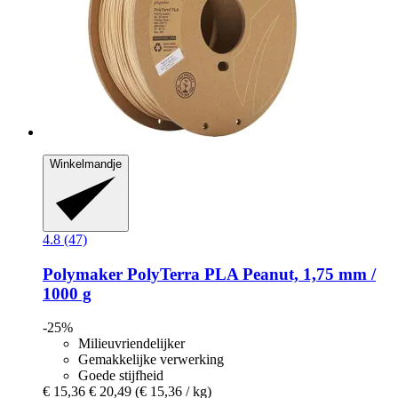
Winkelmandje
4.8 (47)
Polymaker
PolyTerra PLA Peanut, 1,75 mm /
1000 g
-25%
Milieuvriendelijker
Gemakkelijke verwerking
Goede stijfheid
€ 15,36
€ 20,49
(€ 15,36 / kg)