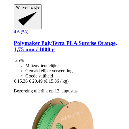
Winkelmandje
4.6 (58)
Polymaker
PolyTerra PLA Sunrise Orange,
1,75 mm / 1000 g
-25%
Milieuvriendelijker
Gemakkelijke verwerking
Goede stijfheid
€ 15,36
€ 20,49
(€ 15,36 / kg)
Bezorging uiterlijk op 12. augustus