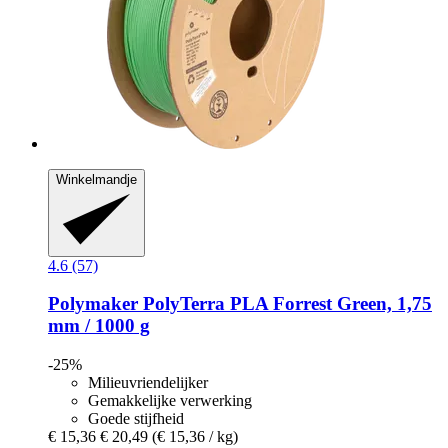
Winkelmandje
4.6 (57)
Polymaker
PolyTerra PLA Forrest Green, 1,75
mm / 1000 g
-25%
Milieuvriendelijker
Gemakkelijke verwerking
Goede stijfheid
€ 15,36
€ 20,49
(€ 15,36 / kg)