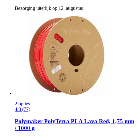
Bezorging uiterlijk op 12. augustus
2 opties
4.8 (77)
Polymaker
PolyTerra PLA Lava Red, 1,75 mm
/ 1000 g