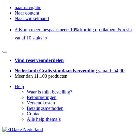
naar navigatie
Naar content
Naar winkelmand
⚡️ Koop meer, bespaar meer: ​​10% korting op filament & resin
vanaf 10 stuks! ⚡️
Vind reserveonderdelen
Nederland: Gratis standaardverzending
vanaf € 54,90
Meer dan 11.100 producten
Help
Waar is mijn bestelling?
Retourneringen
Verzendkosten
Betalingsmethoden
Contact
Alle help-thema`s