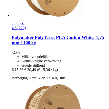
2 opties
4.6 (223)
Polymaker
PolyTerra PLA Cotton White, 1,75
mm / 1000 g
-25%
Milieuvriendelijker
Gemakkelijke verwerking
Goede stijfheid
€ 15,36
€ 20,49
(€ 15,36 / kg)
Bezorging uiterlijk op 12. augustus