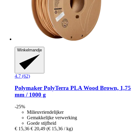
Winkelmandje
4.7 (62)
Polymaker
PolyTerra PLA Wood Brown, 1,75
mm / 1000 g
-25%
Milieuvriendelijker
Gemakkelijke verwerking
Goede stijfheid
€ 15,36
€ 20,49
(€ 15,36 / kg)