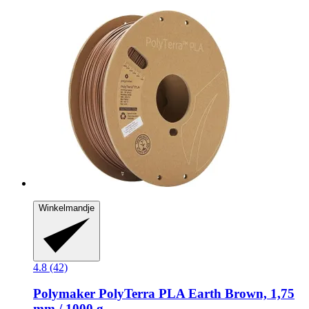
Winkelmandje
4.8 (42)
Polymaker
PolyTerra PLA Earth Brown, 1,75
mm / 1000 g