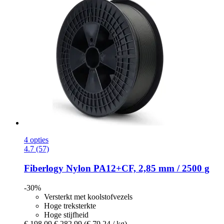
4 opties
4.7 (57)
Fiberlogy
Nylon PA12+CF, 2,85 mm / 2500 g
-30%
Versterkt met koolstofvezels
Hoge treksterkte
Hoge stijfheid
€ 198,09
€ 282,99
(€ 79,24 / kg)