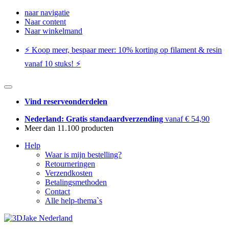
naar navigatie
Naar content
Naar winkelmand
⚡️ Koop meer, bespaar meer: ​​10% korting op filament & resin
vanaf 10 stuks! ⚡️
Vind reserveonderdelen
Nederland: Gratis standaardverzending
vanaf € 54,90
Meer dan 11.100 producten
Help
Waar is mijn bestelling?
Retourneringen
Verzendkosten
Betalingsmethoden
Contact
Alle help-thema`s