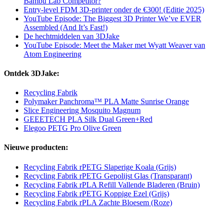
Bambu Lab Competitor?
Entry-level FDM 3D-printer onder de €300! (Editie 2025)
YouTube Episode: The Biggest 3D Printer We’ve EVER
Assembled (And It’s Fast!)
De hechtmiddelen van 3DJake
YouTube Episode: Meet the Maker met Wyatt Weaver van
Atom Engineering
Ontdek 3DJake:
Recycling Fabrik
Polymaker Panchroma™ PLA Matte Sunrise Orange
Slice Engineering Mosquito Magnum
GEEETECH PLA Silk Dual Green+Red
Elegoo PETG Pro Olive Green
Nieuwe producten:
Recycling Fabrik rPETG Slaperige Koala (Grijs)
Recycling Fabrik rPETG Gepolijst Glas (Transparant)
Recycling Fabrik rPLA Refill Vallende Bladeren (Bruin)
Recycling Fabrik rPETG Koppige Ezel (Grijs)
Recycling Fabrik rPLA Zachte Bloesem (Roze)