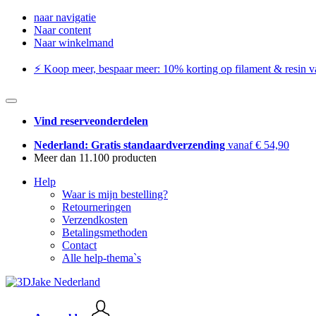
naar navigatie
Naar content
Naar winkelmand
⚡️ Koop meer, bespaar meer: ​​10% korting op filament & resin va
Vind reserveonderdelen
Nederland: Gratis standaardverzending
vanaf € 54,90
Meer dan 11.100 producten
Help
Waar is mijn bestelling?
Retourneringen
Verzendkosten
Betalingsmethoden
Contact
Alle help-thema`s