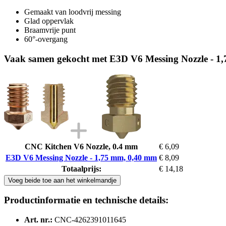
Gemaakt van loodvrij messing
Glad oppervlak
Braamvrije punt
60°-overgang
Vaak samen gekocht met E3D V6 Messing Nozzle - 1
CNC Kitchen V6 Nozzle, 0.4 mm
€ 6,09
E3D V6 Messing Nozzle - 1,75 mm, 0,40 mm
€ 8,09
Totaalprijs:
€ 14,18
Voeg beide toe aan het winkelmandje
Productinformatie en technische details:
Art. nr.:
CNC-4262391011645