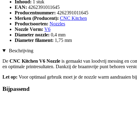
Inhoud:
1 stuk
EAN:
4262391011645
Producentnummer:
4262391011645
Merken (Producent):
CNC Kitchen
Productsoorten:
Nozzles
Nozzle Vorm:
V6
Diameter nozzle:
0,4 mm
Diameter filament:
1,75 mm
Beschrijving
De
CNC Kitchen V6 Nozzle
is gemaakt van loodvrij messing en com
en optimale printresultaten. Dankzij de braamvrije punt behoren versto
Let op:
Voor optimaal gebruik moet je de nozzle warm aandraaien bij 
Bijpassend