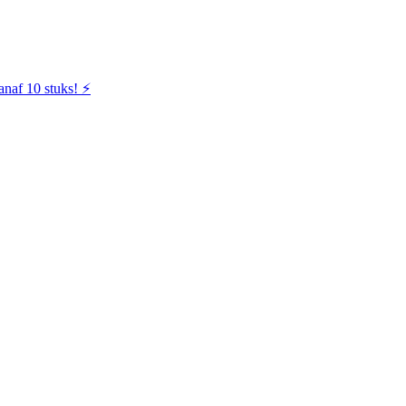
naf 10 stuks! ⚡️