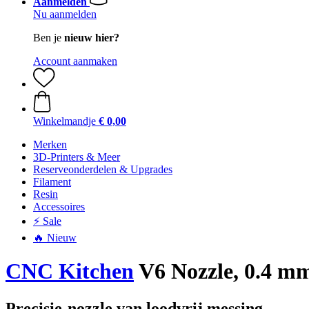
Aanmelden
Nu aanmelden
Ben je
nieuw hier?
Account aanmaken
Winkelmandje
€ 0,00
Merken
3D-Printers & Meer
Reserveonderdelen & Upgrades
Filament
Resin
Accessoires
⚡ Sale
🔥 Nieuw
CNC Kitchen
V6 Nozzle, 0.4 m
Precisie-nozzle van loodvrij messing