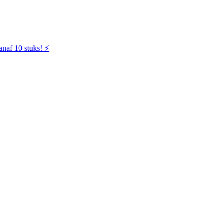
naf 10 stuks! ⚡️