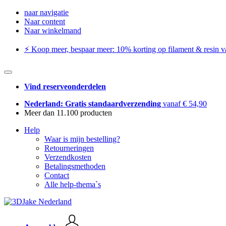
naar navigatie
Naar content
Naar winkelmand
⚡️ Koop meer, bespaar meer: ​​10% korting op filament & resin va
Vind reserveonderdelen
Nederland: Gratis standaardverzending
vanaf € 54,90
Meer dan 11.100 producten
Help
Waar is mijn bestelling?
Retourneringen
Verzendkosten
Betalingsmethoden
Contact
Alle help-thema`s