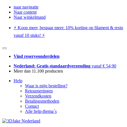
naar navigatie
Naar content
Naar winkelmand
⚡️ Koop meer, bespaar meer: ​​10% korting op filament & resin
vanaf 10 stuks! ⚡️
Vind reserveonderdelen
Nederland: Gratis standaardverzending
vanaf € 54,90
Meer dan 11.100 producten
Help
Waar is mijn bestelling?
Retourneringen
Verzendkosten
Betalingsmethoden
Contact
Alle help-thema`s