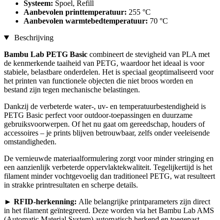
Systeem:
Spoel, Refill
Aanbevolen printtemperatuur:
255 °C
Aanbevolen warmtebedtemperatuur:
70 °C
Beschrijving
Bambu Lab PETG Basic
combineert de stevigheid van PLA met
de kenmerkende taaiheid van PETG, waardoor het ideaal is voor
stabiele, belastbare onderdelen. Het is speciaal geoptimaliseerd voor
het printen van functionele objecten die niet broos worden en
bestand zijn tegen mechanische belastingen.
Dankzij de verbeterde water-, uv- en temperatuurbestendigheid is
PETG Basic perfect voor outdoor-toepassingen en duurzame
gebruiksvoorwerpen. Of het nu gaat om gereedschap, houders of
accessoires – je prints blijven betrouwbaar, zelfs onder veeleisende
omstandigheden.
De vernieuwde materiaalformulering zorgt voor minder stringing en
een aanzienlijk verbeterde oppervlaktekwaliteit. Tegelijkertijd is het
filament minder vochtgevoelig dan traditioneel PETG, wat resulteert
in strakke printresultaten en scherpe details.
► RFID-herkenning:
Alle belangrijke printparameters zijn direct
in het filament geïntegreerd. Deze worden via het Bambu Lab AMS
(Automatic Material System) automatisch herkend en toegepast.