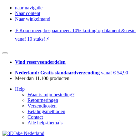
naar navigatie
Naar content
Naar winkelmand
⚡️ Koop meer, bespaar meer: ​​10% korting op filament & resin
vanaf 10 stuks! ⚡️
Vind reserveonderdelen
Nederland: Gratis standaardverzending
vanaf € 54,90
Meer dan 11.100 producten
Help
Waar is mijn bestelling?
Retourneringen
Verzendkosten
Betalingsmethoden
Contact
Alle help-thema`s