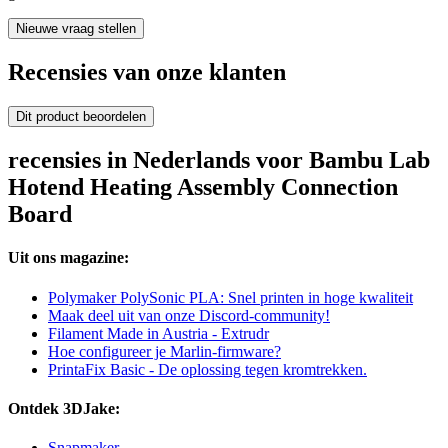
Nieuwe vraag stellen
Recensies van onze klanten
Dit product beoordelen
recensies in Nederlands voor Bambu Lab
Hotend Heating Assembly Connection
Board
Uit ons magazine:
Polymaker PolySonic PLA: Snel printen in hoge kwaliteit
Maak deel uit van onze Discord-community!
Filament Made in Austria - Extrudr
Hoe configureer je Marlin-firmware?
PrintaFix Basic - De oplossing tegen kromtrekken.
Ontdek 3DJake:
Snapmaker