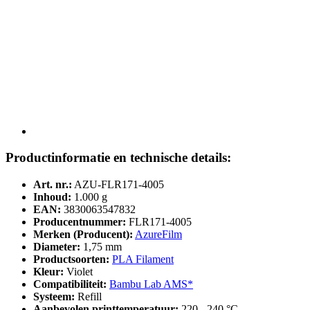
Productinformatie en technische details:
Art. nr.:
AZU-FLR171-4005
Inhoud:
1.000 g
EAN:
3830063547832
Producentnummer:
FLR171-4005
Merken (Producent):
AzureFilm
Diameter:
1,75 mm
Productsoorten:
PLA Filament
Kleur:
Violet
Compatibiliteit:
Bambu Lab AMS*
Systeem:
Refill
Aanbevolen printtemperatuur:
220 - 240 °C