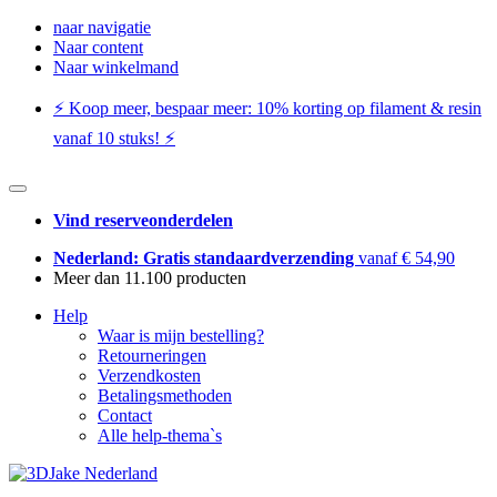
naar navigatie
Naar content
Naar winkelmand
⚡️ Koop meer, bespaar meer: ​​10% korting op filament & resin
vanaf 10 stuks! ⚡️
Vind reserveonderdelen
Nederland: Gratis standaardverzending
vanaf € 54,90
Meer dan 11.100 producten
Help
Waar is mijn bestelling?
Retourneringen
Verzendkosten
Betalingsmethoden
Contact
Alle help-thema`s