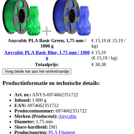
Anycubic PLA Basic Green, 1,75 mm /
€ 15,19
(€ 15,19 /
1000 g
kg)
Anycubic PLA Basic Blue, 1,75 mm / 1000
€ 15,19
g
(€ 15,19 / kg)
Totaalprijs:
€ 30,38
Voeg beide toe aan het winkelmandje
Productinformatie en technische details:
Art. nr.:
ANYS-6974662351722
Inhoud:
1.000 g
EAN:
6974662351722
Producentnummer:
6974662351722
Merken (Producent):
Anycubic
Diameter:
1,75 mm
Shore-hardheid:
D81
Productsoorten:
PLA Filament