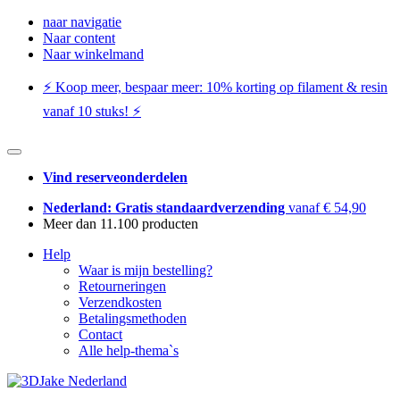
naar navigatie
Naar content
Naar winkelmand
⚡️ Koop meer, bespaar meer: ​​10% korting op filament & resin
vanaf 10 stuks! ⚡️
Vind reserveonderdelen
Nederland: Gratis standaardverzending
vanaf € 54,90
Meer dan 11.100 producten
Help
Waar is mijn bestelling?
Retourneringen
Verzendkosten
Betalingsmethoden
Contact
Alle help-thema`s