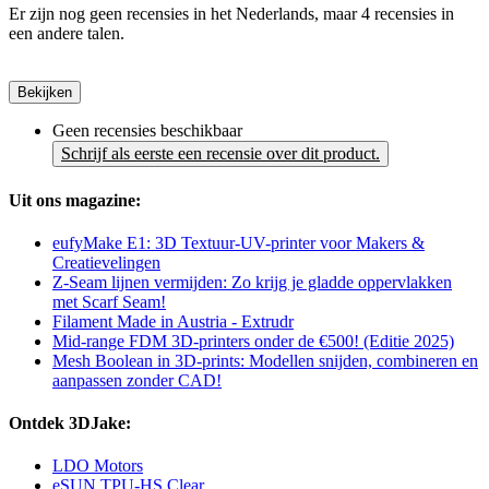
Er zijn nog geen recensies in het Nederlands, maar 4 recensies in
een andere talen.
Bekijken
Geen recensies beschikbaar
Schrijf als eerste een recensie over dit product.
Uit ons magazine:
eufyMake E1: 3D Textuur-UV-printer voor Makers &
Creatievelingen
Z-Seam lijnen vermijden: Zo krijg je gladde oppervlakken
met Scarf Seam!
Filament Made in Austria - Extrudr
Mid-range FDM 3D-printers onder de €500! (Editie 2025)
Mesh Boolean in 3D-prints: Modellen snijden, combineren en
aanpassen zonder CAD!
Ontdek 3DJake:
LDO Motors
eSUN TPU-HS Clear