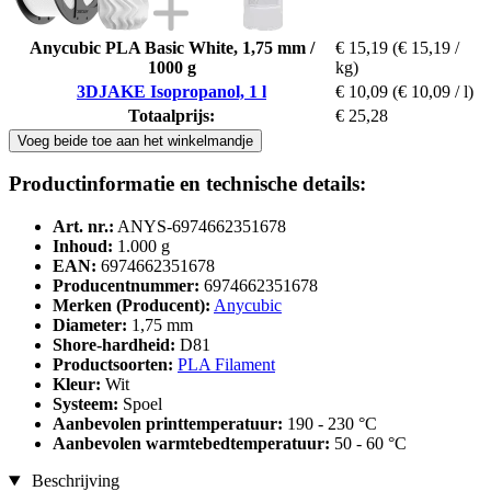
Anycubic PLA Basic White, 1,75 mm /
€ 15,19
(€ 15,19 /
1000 g
kg)
3DJAKE Isopropanol, 1 l
€ 10,09
(€ 10,09 / l)
Totaalprijs:
€ 25,28
Voeg beide toe aan het winkelmandje
Productinformatie en technische details:
Art. nr.:
ANYS-6974662351678
Inhoud:
1.000 g
EAN:
6974662351678
Producentnummer:
6974662351678
Merken (Producent):
Anycubic
Diameter:
1,75 mm
Shore-hardheid:
D81
Productsoorten:
PLA Filament
Kleur:
Wit
Systeem:
Spoel
Aanbevolen printtemperatuur:
190 - 230 °C
Aanbevolen warmtebedtemperatuur:
50 - 60 °C
Beschrijving