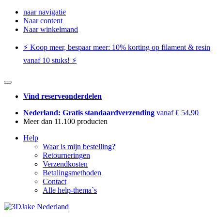
naar navigatie
Naar content
Naar winkelmand
⚡️ Koop meer, bespaar meer: ​​10% korting op filament & resin
vanaf 10 stuks! ⚡️
Vind reserveonderdelen
Nederland: Gratis standaardverzending
vanaf € 54,90
Meer dan 11.100 producten
Help
Waar is mijn bestelling?
Retourneringen
Verzendkosten
Betalingsmethoden
Contact
Alle help-thema`s