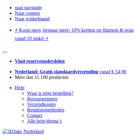
naar navigatie
Naar content
Naar winkelmand
⚡️ Koop meer, bespaar meer: ​​10% korting op filament & resin
vanaf 10 stuks! ⚡️
Vind reserveonderdelen
Nederland: Gratis standaardverzending
vanaf € 54,90
Meer dan 11.100 producten
Help
Waar is mijn bestelling?
Retourneringen
Verzendkosten
Betalingsmethoden
Contact
Alle help-thema`s