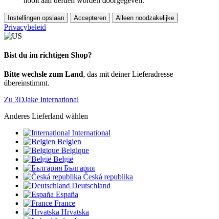
nooit aan derden worden doorgegeven.
Instellingen opslaan
Accepteren
Alleen noodzakelijke
Privacybeleid
Bist du im richtigen Shop?
Bitte wechsle zum Land
, das mit deiner Lieferadresse
übereinstimmt.
Zu 3DJake International
Anderes Lieferland wählen
International
Belgien
Belgique
België
България
Česká republika
Deutschland
España
France
Hrvatska