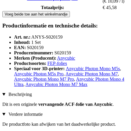
(€ 10,09 / l)
Totaalprijs:
€ 45,58
Voeg beide toe aan het winkelmandje
Productinformatie en technische details:
Art. nr.:
ANYS-S020159
Inhoud:
1 Set
EAN:
S020159
Producentnummer:
S020159
Merken (Producent):
Anycubic
Productsoorten:
FEP-folies
Speciaal voor 3D-printer:
Anycubic Photon Mono M5s
,
Anycubic Photon M5s Pro
,
Anycubic Photon Mono M7
,
Anycubic Photon Mono M7 Pro
,
Anycubic Photon Mono 4
Ultra
,
Anycubic Photon Mono M7 Max
Beschrijving
Dit is een originele
vervangende ACF-folie van Anycubic
.
Verdere informatie
De productfoto kan afwijken van het daadwerkelijke product.