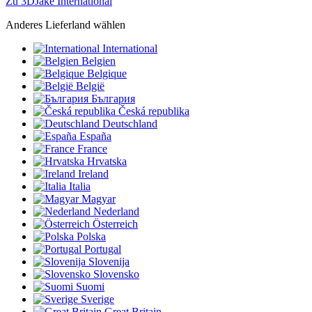
Zu 3DJake International
Anderes Lieferland wählen
International
Belgien
Belgique
België
България
Česká republika
Deutschland
España
France
Hrvatska
Ireland
Italia
Magyar
Nederland
Österreich
Polska
Portugal
Slovenija
Slovensko
Suomi
Sverige
Great Britain