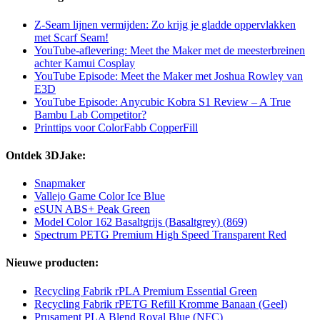
Z-Seam lijnen vermijden: Zo krijg je gladde oppervlakken
met Scarf Seam!
YouTube-aflevering: Meet the Maker met de meesterbreinen
achter Kamui Cosplay
YouTube Episode: Meet the Maker met Joshua Rowley van
E3D
YouTube Episode: Anycubic Kobra S1 Review – A True
Bambu Lab Competitor?
Printtips voor ColorFabb CopperFill
Ontdek 3DJake:
Snapmaker
Vallejo Game Color Ice Blue
eSUN ABS+ Peak Green
Model Color 162 Basaltgrijs (Basaltgrey) (869)
Spectrum PETG Premium High Speed Transparent Red
Nieuwe producten:
Recycling Fabrik rPLA Premium Essential Green
Recycling Fabrik rPETG Refill Kromme Banaan (Geel)
Prusament PLA Blend Royal Blue (NFC)