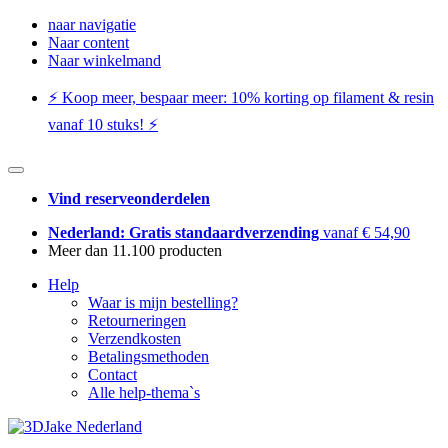
naar navigatie
Naar content
Naar winkelmand
⚡️ Koop meer, bespaar meer: ​​10% korting op filament & resin
vanaf 10 stuks! ⚡️
Vind reserveonderdelen
Nederland: Gratis standaardverzending
vanaf € 54,90
Meer dan 11.100 producten
Help
Waar is mijn bestelling?
Retourneringen
Verzendkosten
Betalingsmethoden
Contact
Alle help-thema`s