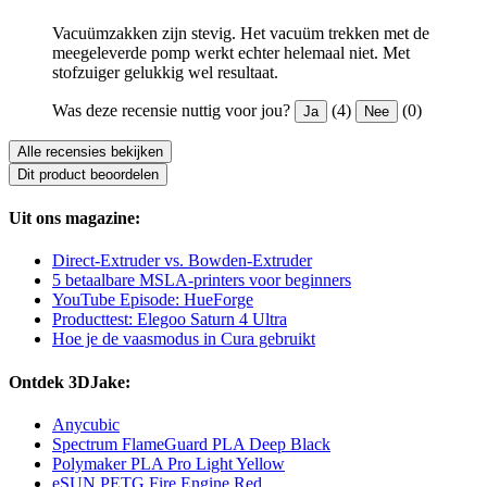
Vacuümzakken zijn stevig. Het vacuüm trekken met de
meegeleverde pomp werkt echter helemaal niet. Met
stofzuiger gelukkig wel resultaat.
Was deze recensie nuttig voor jou?
(4)
(0)
Ja
Nee
Alle recensies bekijken
Dit product beoordelen
Uit ons magazine:
Direct-Extruder vs. Bowden-Extruder
5 betaalbare MSLA-printers voor beginners
YouTube Episode: HueForge
Producttest: Elegoo Saturn 4 Ultra
Hoe je de vaasmodus in Cura gebruikt
Ontdek 3DJake:
Anycubic
Spectrum FlameGuard PLA Deep Black
Polymaker PLA Pro Light Yellow
eSUN PETG Fire Engine Red