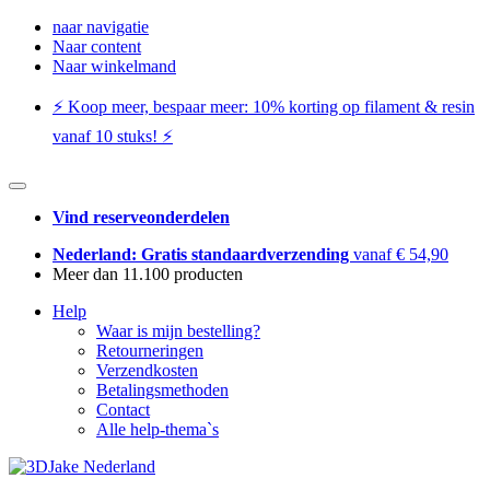
naar navigatie
Naar content
Naar winkelmand
⚡️ Koop meer, bespaar meer: ​​10% korting op filament & resin
vanaf 10 stuks! ⚡️
Vind reserveonderdelen
Nederland: Gratis standaardverzending
vanaf € 54,90
Meer dan 11.100 producten
Help
Waar is mijn bestelling?
Retourneringen
Verzendkosten
Betalingsmethoden
Contact
Alle help-thema`s