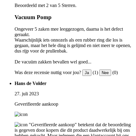
Beoordeeld met 2 van 5 Sterren.
Vacuum Pomp
Ongeveer 5 zaken mee leeggezogen, daarna is het defect
geraakt.
Waarschijnlijk iets onnozels als een rubber ring die los is
gegaan, maar het hele ding is gelijmd en niet meer te openen,
dus rijp voor de prullenbak.
De vacuüm zakken bevallen wel goed...
Was deze recensie nuttig voor jou?
(1)
(0)
Ja
Nee
Hans de Volder
27. juli 2023
Geverifieerde aankoop
"Geverifieerde aankoop" betekent dat de beoordeling
is gegeven door kopers die dit product daadwerkelijk bij ons
hebben gekocht. Maar iedereen die een klantaccount bij ons