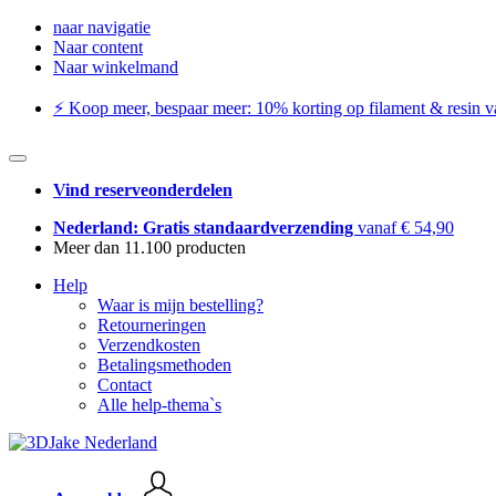
naar navigatie
Naar content
Naar winkelmand
⚡️ Koop meer, bespaar meer: ​​10% korting op filament & resin va
Vind reserveonderdelen
Nederland: Gratis standaardverzending
vanaf € 54,90
Meer dan 11.100 producten
Help
Waar is mijn bestelling?
Retourneringen
Verzendkosten
Betalingsmethoden
Contact
Alle help-thema`s