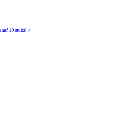
naf 10 stuks! ⚡️