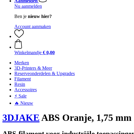
Aanmelden
Nu aanmelden
Ben je
nieuw hier?
Account aanmaken
Winkelmandje
€ 0,00
Merken
3D-Printers & Meer
Reserveonderdelen & Upgrades
Filament
Resin
Accessoires
⚡ Sale
🔥 Nieuw
3DJAKE
ABS Oranje, 1,75 mm /
ABS-filament voor industriële toepassingen