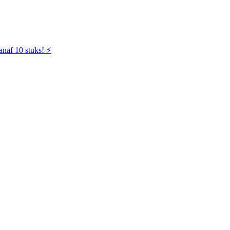
naf 10 stuks! ⚡️