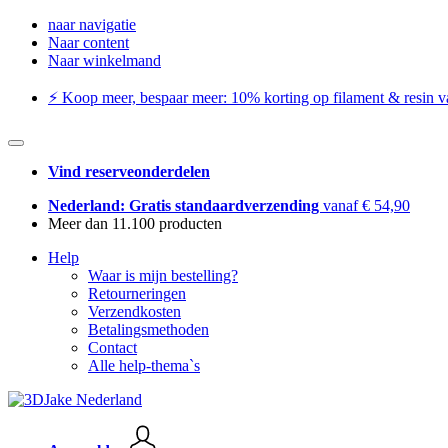
naar navigatie
Naar content
Naar winkelmand
⚡️ Koop meer, bespaar meer: ​​10% korting op filament & resin va
Vind reserveonderdelen
Nederland: Gratis standaardverzending
vanaf € 54,90
Meer dan 11.100 producten
Help
Waar is mijn bestelling?
Retourneringen
Verzendkosten
Betalingsmethoden
Contact
Alle help-thema`s