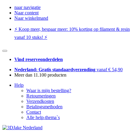
naar navigatie
Naar content
Naar winkelmand
⚡️ Koop meer, bespaar meer: ​​10% korting op filament & resin
vanaf 10 stuks! ⚡️
Vind reserveonderdelen
Nederland: Gratis standaardverzending
vanaf € 54,90
Meer dan 11.100 producten
Help
Waar is mijn bestelling?
Retourneringen
Verzendkosten
Betalingsmethoden
Contact
Alle help-thema`s