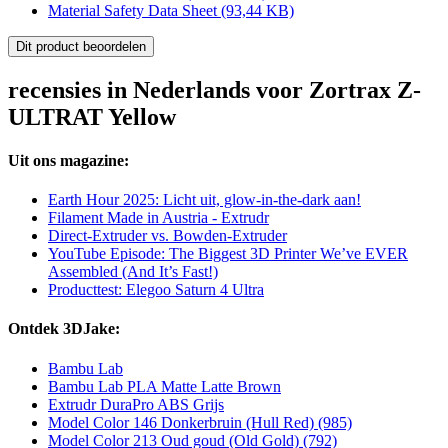
Material Safety Data Sheet
(93,44 KB)
Dit product beoordelen
recensies in Nederlands voor Zortrax Z-
ULTRAT Yellow
Uit ons magazine:
Earth Hour 2025: Licht uit, glow-in-the-dark aan!
Filament Made in Austria - Extrudr
Direct-Extruder vs. Bowden-Extruder
YouTube Episode: The Biggest 3D Printer We’ve EVER
Assembled (And It’s Fast!)
Producttest: Elegoo Saturn 4 Ultra
Ontdek 3DJake:
Bambu Lab
Bambu Lab PLA Matte Latte Brown
Extrudr DuraPro ABS Grijs
Model Color 146 Donkerbruin (Hull Red) (985)
Model Color 213 Oud goud (Old Gold) (792)