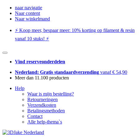
naar navigatie
Naar content
Naar winkelmand
⚡️ Koop meer, bespaar meer: ​​10% korting op filament & resin
vanaf 10 stuks! ⚡️
Vind reserveonderdelen
Nederland: Gratis standaardverzending
vanaf € 54,90
Meer dan 11.100 producten
Help
Waar is mijn bestelling?
Retourneringen
Verzendkosten
Betalingsmethoden
Contact
Alle help-thema`s