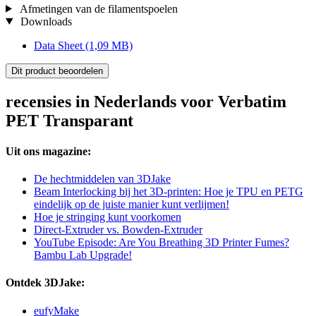
Afmetingen van de filamentspoelen
Downloads
Data Sheet
(1,09 MB)
Dit product beoordelen
recensies in Nederlands voor Verbatim
PET Transparant
Uit ons magazine:
De hechtmiddelen van 3DJake
Beam Interlocking bij het 3D-printen: Hoe je TPU en PETG
eindelijk op de juiste manier kunt verlijmen!
Hoe je stringing kunt voorkomen
Direct-Extruder vs. Bowden-Extruder
YouTube Episode: Are You Breathing 3D Printer Fumes?
Bambu Lab Upgrade!
Ontdek 3DJake:
eufyMake