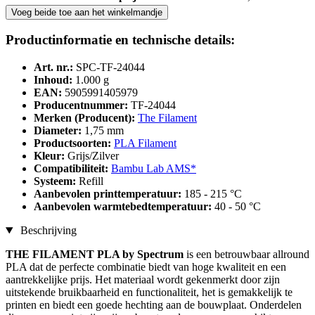
Voeg beide toe aan het winkelmandje
Productinformatie en technische details:
Art. nr.:
SPC-TF-24044
Inhoud:
1.000 g
EAN:
5905991405979
Producentnummer:
TF-24044
Merken (Producent):
The Filament
Diameter:
1,75 mm
Productsoorten:
PLA Filament
Kleur:
Grijs/Zilver
Compatibiliteit:
Bambu Lab AMS*
Systeem:
Refill
Aanbevolen printtemperatuur:
185 - 215 °C
Aanbevolen warmtebedtemperatuur:
40 - 50 °C
Beschrijving
THE FILAMENT PLA by Spectrum
is een betrouwbaar allround
PLA dat de perfecte combinatie biedt van hoge kwaliteit en een
aantrekkelijke prijs. Het materiaal wordt gekenmerkt door zijn
uitstekende bruikbaarheid en functionaliteit, het is gemakkelijk te
printen en biedt een goede hechting aan de bouwplaat. Onderdelen