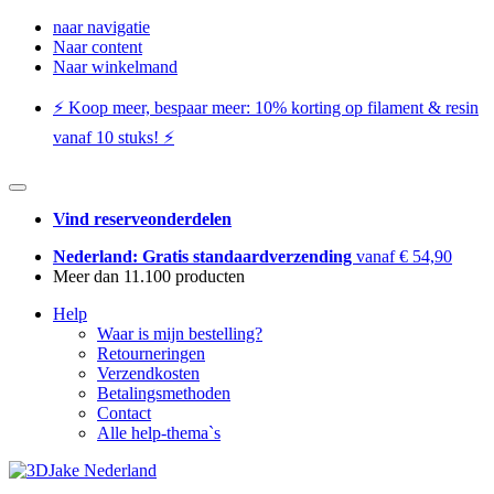
naar navigatie
Naar content
Naar winkelmand
⚡️ Koop meer, bespaar meer: ​​10% korting op filament & resin
vanaf 10 stuks! ⚡️
Vind reserveonderdelen
Nederland: Gratis standaardverzending
vanaf € 54,90
Meer dan 11.100 producten
Help
Waar is mijn bestelling?
Retourneringen
Verzendkosten
Betalingsmethoden
Contact
Alle help-thema`s