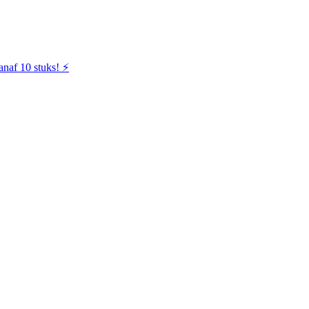
naf 10 stuks! ⚡️