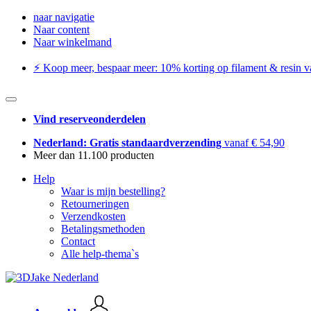
naar navigatie
Naar content
Naar winkelmand
⚡️ Koop meer, bespaar meer: ​​10% korting op filament & resin va
Vind reserveonderdelen
Nederland: Gratis standaardverzending
vanaf € 54,90
Meer dan 11.100 producten
Help
Waar is mijn bestelling?
Retourneringen
Verzendkosten
Betalingsmethoden
Contact
Alle help-thema`s