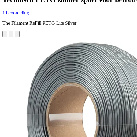
1 beoordeling
The Filament ReFill PETG Lite Silver