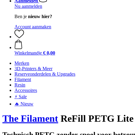
Aanmelden
Nu aanmelden
Ben je
nieuw hier?
Account aanmaken
Winkelmandje
€ 0,00
Merken
3D-Printers & Meer
Reserveonderdelen & Upgrades
Filament
Resin
Accessoires
⚡ Sale
🔥 Nieuw
The Filament
ReFill PETG Lite 
Technisch PETG zonder spoel voor betrou