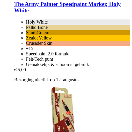
The Army Painter
Speedpaint Marker, Holy
White
Holy White
Pallid Bone
Sand Golem
Zealot Yellow
Crusader Skin
+15
Speedpaint 2.0 formule
Felt-Tech punt
Gemakkelijk & schoon in gebruik
€ 5,09
Bezorging uiterlijk op 12. augustus