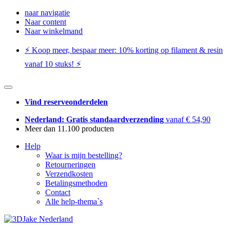
naar navigatie
Naar content
Naar winkelmand
⚡️ Koop meer, bespaar meer: ​​10% korting op filament & resin
vanaf 10 stuks! ⚡️
Vind reserveonderdelen
Nederland: Gratis standaardverzending
vanaf € 54,90
Meer dan 11.100 producten
Help
Waar is mijn bestelling?
Retourneringen
Verzendkosten
Betalingsmethoden
Contact
Alle help-thema`s