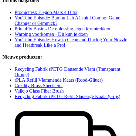
Uit ons magazine:
Producttest: Elegoo Mars 4 Ultra
YouTube Episode: Bambu Lab A1 mini Combo: Game
Changer or Gimmick?
PrintaFix Basic - De oplossing tegen kromtrekken.
Warping voorkomen - Dit kun je doen
YouTube Episode: How to Clean and Unclog Your Nozzle
and Heatbreak Like a Pro!
Nieuwe producten:
Recycling Fabrik rPETG Dansende Vlam (Transparant
Oranje)
rPLA Refill Vlammende Kaars (Rood-Glitter)
Creality Brass Sheets Set
Vallejo Glass Fiber Brush
Recycling Fabrik rPETG Refill Slaperige Koala (Grijs)