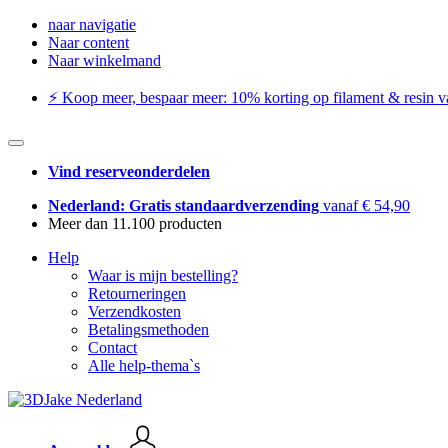
naar navigatie
Naar content
Naar winkelmand
⚡️ Koop meer, bespaar meer: ​​10% korting op filament & resin va
Vind reserveonderdelen
Nederland: Gratis standaardverzending
vanaf € 54,90
Meer dan 11.100 producten
Help
Waar is mijn bestelling?
Retourneringen
Verzendkosten
Betalingsmethoden
Contact
Alle help-thema`s