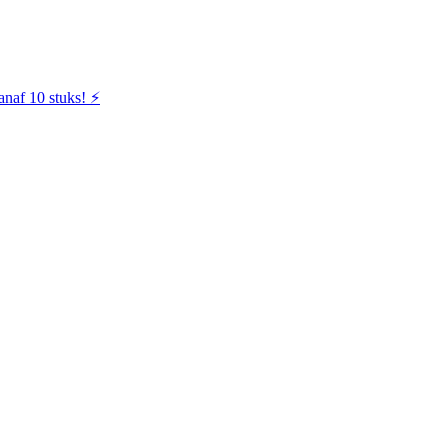
naf 10 stuks! ⚡️