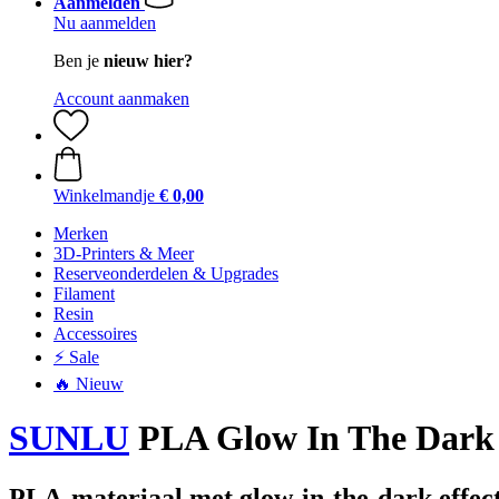
Aanmelden
Nu aanmelden
Ben je
nieuw hier?
Account aanmaken
Winkelmandje
€ 0,00
Merken
3D-Printers & Meer
Reserveonderdelen & Upgrades
Filament
Resin
Accessoires
⚡ Sale
🔥 Nieuw
SUNLU
PLA Glow In The Dark B
PLA-materiaal met glow-in-the-dark effec