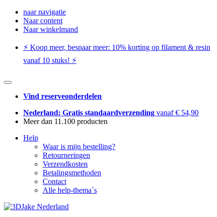
naar navigatie
Naar content
Naar winkelmand
⚡️ Koop meer, bespaar meer: ​​10% korting op filament & resin
vanaf 10 stuks! ⚡️
Vind reserveonderdelen
Nederland: Gratis standaardverzending
vanaf € 54,90
Meer dan 11.100 producten
Help
Waar is mijn bestelling?
Retourneringen
Verzendkosten
Betalingsmethoden
Contact
Alle help-thema`s