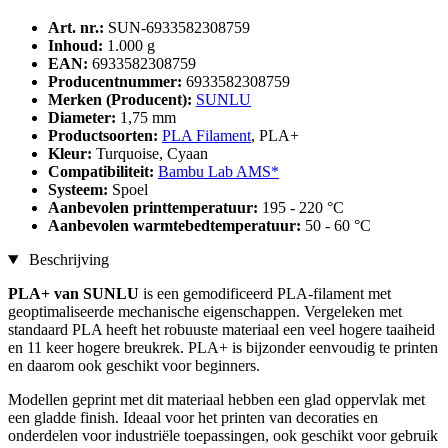
Art. nr.:
SUN-6933582308759
Inhoud:
1.000 g
EAN:
6933582308759
Producentnummer:
6933582308759
Merken (Producent):
SUNLU
Diameter:
1,75 mm
Productsoorten:
PLA Filament
, PLA+
Kleur:
Turquoise, Cyaan
Compatibiliteit:
Bambu Lab AMS*
Systeem:
Spoel
Aanbevolen printtemperatuur:
195 - 220 °C
Aanbevolen warmtebedtemperatuur:
50 - 60 °C
Beschrijving
PLA+ van SUNLU
is een gemodificeerd PLA-filament met
geoptimaliseerde mechanische eigenschappen. Vergeleken met
standaard PLA heeft het robuuste materiaal een veel hogere taaiheid
en 11 keer hogere breukrek. PLA+ is bijzonder eenvoudig te printen
en daarom ook geschikt voor beginners.
Modellen geprint met dit materiaal hebben een glad oppervlak met
een gladde finish. Ideaal voor het printen van decoraties en
onderdelen voor industriële toepassingen, ook geschikt voor gebruik