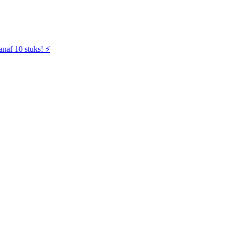
naf 10 stuks! ⚡️