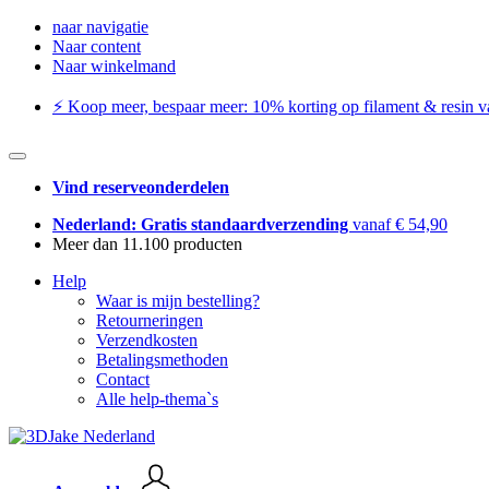
naar navigatie
Naar content
Naar winkelmand
⚡️ Koop meer, bespaar meer: ​​10% korting op filament & resin va
Vind reserveonderdelen
Nederland: Gratis standaardverzending
vanaf € 54,90
Meer dan 11.100 producten
Help
Waar is mijn bestelling?
Retourneringen
Verzendkosten
Betalingsmethoden
Contact
Alle help-thema`s