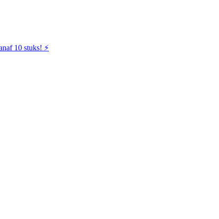
naf 10 stuks! ⚡️