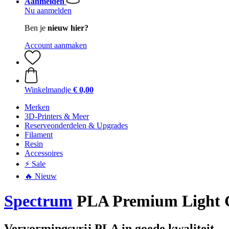
Aanmelden
Nu aanmelden
Ben je
nieuw hier?
Account aanmaken
Winkelmandje
€ 0,00
Merken
3D-Printers & Meer
Reserveonderdelen & Upgrades
Filament
Resin
Accessoires
⚡ Sale
🔥 Nieuw
Spectrum
PLA Premium Light Gr
Vervormingsvrij PLA in goede kwaliteit