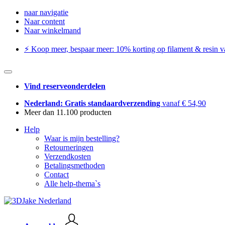
naar navigatie
Naar content
Naar winkelmand
⚡️ Koop meer, bespaar meer: ​​10% korting op filament & resin va
Vind reserveonderdelen
Nederland: Gratis standaardverzending
vanaf € 54,90
Meer dan 11.100 producten
Help
Waar is mijn bestelling?
Retourneringen
Verzendkosten
Betalingsmethoden
Contact
Alle help-thema`s