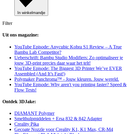
In winkelmandje
Filter
Uit ons magazine:
YouTube Episode: Anycubic Kobra S1 Review – A True
Bambu Lab Competitor?
Ueberschrift: Bambu Studio Modifiers: Zo optimaliseer je
jouw 3D-print precies daar waar het telt!
YouTube Episode: The Biggest 3D Printer We’ve EVER
Assembled (And It’s Fast!)
Polymaker Panchroma™ - Jouw kleuren. Jouw wereld.
YouTube Episode: Why aren't you printing faster? Speed &
Flow Tests!
Ontdek 3DJake:
DIAMANT Polymer
Smelthulpmiddelen + Ersa 832 & 842 Adapter
Creality Pika
Gecoate Nozzle voor Creality K1, K1 Max, CR-M4