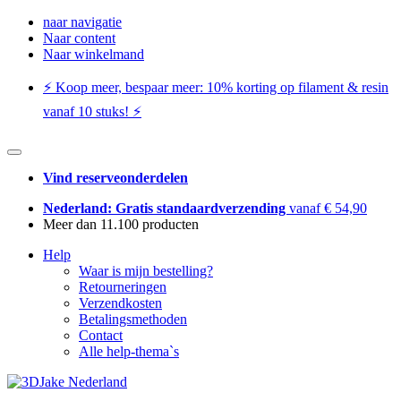
naar navigatie
Naar content
Naar winkelmand
⚡️ Koop meer, bespaar meer: ​​10% korting op filament & resin
vanaf 10 stuks! ⚡️
Vind reserveonderdelen
Nederland: Gratis standaardverzending
vanaf € 54,90
Meer dan 11.100 producten
Help
Waar is mijn bestelling?
Retourneringen
Verzendkosten
Betalingsmethoden
Contact
Alle help-thema`s