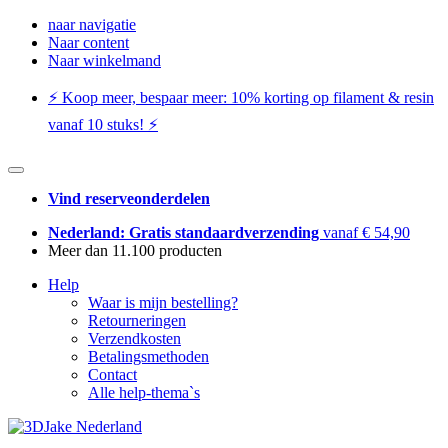
naar navigatie
Naar content
Naar winkelmand
⚡️ Koop meer, bespaar meer: ​​10% korting op filament & resin
vanaf 10 stuks! ⚡️
Vind reserveonderdelen
Nederland: Gratis standaardverzending
vanaf € 54,90
Meer dan 11.100 producten
Help
Waar is mijn bestelling?
Retourneringen
Verzendkosten
Betalingsmethoden
Contact
Alle help-thema`s