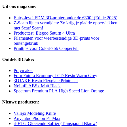
Uit ons magazine:
Entry-level FDM 3D-printer onder de €300! (Editie 2025)
Z-Seam lijnen vermijden: Zo krijg je gladde oppervlakken
met Scarf Seam!
Producttest: Elegoo Saturn 4 Ultra
Filamenten voor weerbestendige 3D-prints voor
buitengebruik
Printtips voor ColorFabb CopperFill
Ontdek 3DJake:
Polymaker
FormFutura Economy LCD Resin Warm Grey
3DJAKE Resin Flexplate Printplaat
Nobufil ABSx Matt Black
Spectrum Premium PLA High Speed Lion Orange
Nieuwe producten:
Vallejo Modeling Knife
Anycubic Photon P1 Max
rPETG Gloeiende Saffier (Transparant Blauw)