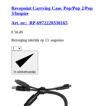
Revopoint
Carrying Case, Pop/Pop 2/Pop
3/Inspire
Art. nr.: RP-6972220330165
€ 50,49
Bezorging uiterlijk op 13. augustus
In winkelmandje