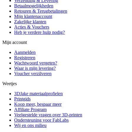
Verzending & Levering
Betaalmogelijkheden
Retouren & Terugbetalingen
Mijn klantenaccount
Zakelijke klanten
Acties & Vouchers
Heb je verdere hulp nodig?
Mijn account
Aanmelden
Registreren
Wachtwoord vergeten?
Waar is mijn levering?
Voucher verzilveren
Weetjes
3DJake materiaalprofielen
Printgids
Koop meer, bespaar meer
Affiliate Program
Veelgestelde vragen over 3D-printen
Ondersteuning voor FabLabs
Wij en ons milieu