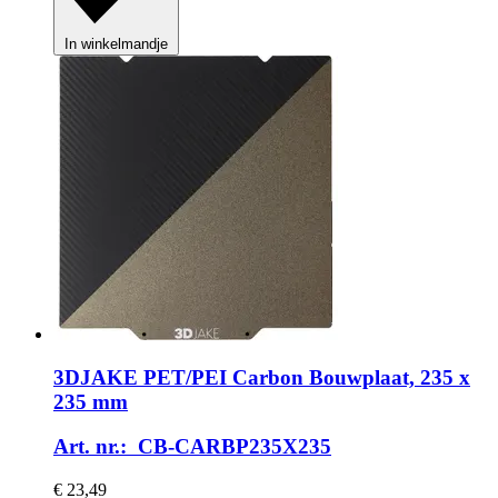
In winkelmandje
3DJAKE
PET/PEI Carbon Bouwplaat, 235 x
235 mm
Art. nr.: CB-CARBP235X235
€ 23,49