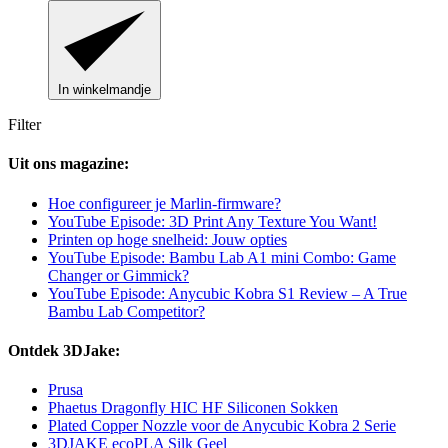
In winkelmandje
Filter
Uit ons magazine:
Hoe configureer je Marlin-firmware?
YouTube Episode: 3D Print Any Texture You Want!
Printen op hoge snelheid: Jouw opties
YouTube Episode: Bambu Lab A1 mini Combo: Game
Changer or Gimmick?
YouTube Episode: Anycubic Kobra S1 Review – A True
Bambu Lab Competitor?
Ontdek 3DJake:
Prusa
Phaetus Dragonfly HIC HF Siliconen Sokken
Plated Copper Nozzle voor de Anycubic Kobra 2 Serie
3DJAKE ecoPLA Silk Geel