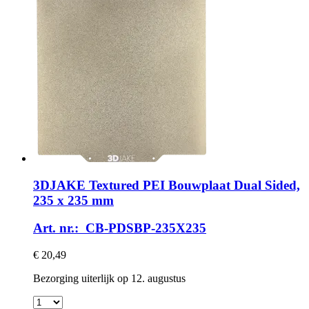
3DJAKE
Textured PEI Bouwplaat Dual Sided,
235 x 235 mm
Art. nr.: CB-PDSBP-235X235
€ 20,49
Bezorging uiterlijk op 12. augustus