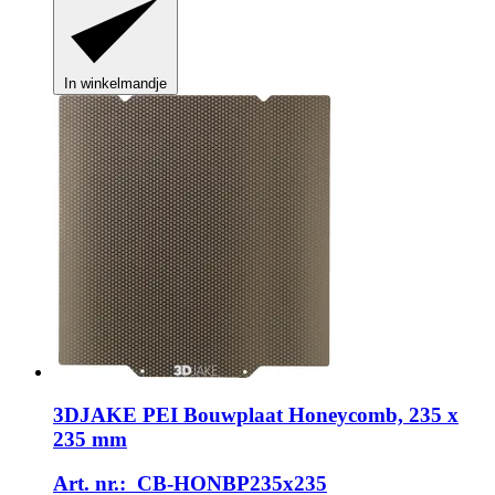
In winkelmandje
3DJAKE
PEI Bouwplaat Honeycomb, 235 x
235 mm
Art. nr.: CB-HONBP235x235