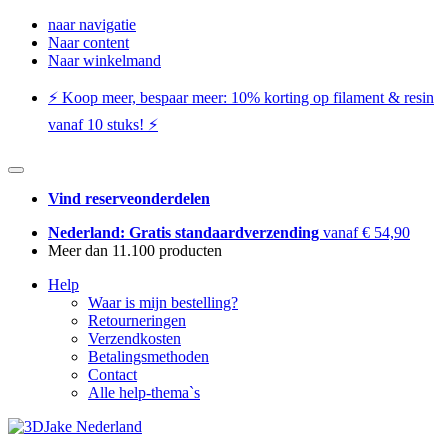
naar navigatie
Naar content
Naar winkelmand
⚡️ Koop meer, bespaar meer: ​​10% korting op filament & resin
vanaf 10 stuks! ⚡️
Vind reserveonderdelen
Nederland: Gratis standaardverzending
vanaf € 54,90
Meer dan 11.100 producten
Help
Waar is mijn bestelling?
Retourneringen
Verzendkosten
Betalingsmethoden
Contact
Alle help-thema`s