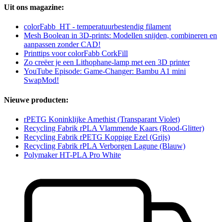
Uit ons magazine:
colorFabb_HT - temperatuurbestendig filament
Mesh Boolean in 3D-prints: Modellen snijden, combineren en
aanpassen zonder CAD!
Printtips voor colorFabb CorkFill
Zo creëer je een Lithophane-lamp met een 3D printer
YouTube Episode: Game-Changer: Bambu A1 mini
SwapMod!
Nieuwe producten:
rPETG Koninklijke Amethist (Transparant Violet)
Recycling Fabrik rPLA Vlammende Kaars (Rood-Glitter)
Recycling Fabrik rPETG Koppige Ezel (Grijs)
Recycling Fabrik rPLA Verborgen Lagune (Blauw)
Polymaker HT-PLA Pro White