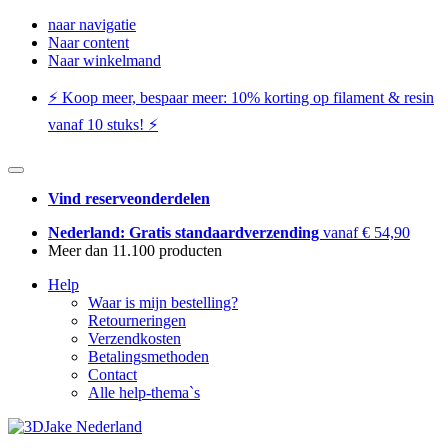
naar navigatie
Naar content
Naar winkelmand
⚡️ Koop meer, bespaar meer: ​​10% korting op filament & resin
vanaf 10 stuks! ⚡️
Vind reserveonderdelen
Nederland: Gratis standaardverzending
vanaf € 54,90
Meer dan 11.100 producten
Help
Waar is mijn bestelling?
Retourneringen
Verzendkosten
Betalingsmethoden
Contact
Alle help-thema`s