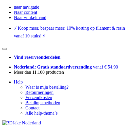
naar navigatie
Naar content
Naar winkelmand
⚡️ Koop meer, bespaar meer: ​​10% korting op filament & resin
vanaf 10 stuks! ⚡️
Vind reserveonderdelen
Nederland: Gratis standaardverzending
vanaf € 54,90
Meer dan 11.100 producten
Help
Waar is mijn bestelling?
Retourneringen
Verzendkosten
Betalingsmethoden
Contact
Alle help-thema`s