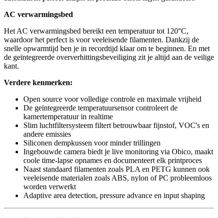
AC verwarmingsbed
Het AC verwarmingsbed bereikt een temperatuur tot 120°C,
waardoor het perfect is voor veeleisende filamenten. Dankzij de
snelle opwarmtijd ben je in recordtijd klaar om te beginnen. En met
de geïntegreerde oververhittingsbeveiliging zit je altijd aan de veilige
kant.
Verdere kenmerken:
Open source voor volledige controle en maximale vrijheid
De geïntegreerde temperatuursensor controleert de
kamertemperatuur in realtime
Slim luchtfiltersysteem filtert betrouwbaar fijnstof, VOC's en
andere emissies
Siliconen dempkussen voor minder trillingen
Ingebouwde camera biedt je live monitoring via Obico, maakt
coole time-lapse opnames en documenteert elk printproces
Naast standaard filamenten zoals PLA en PETG kunnen ook
veeleisende materialen zoals ABS, nylon of PC probleemloos
worden verwerkt
Adaptive area detection, pressure advance en input shaping