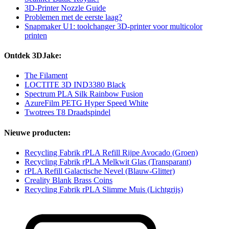
3D-Printer Nozzle Guide
Problemen met de eerste laag?
Snapmaker U1: toolchanger 3D-printer voor multicolor
printen
Ontdek 3DJake:
The Filament
LOCTITE 3D IND3380 Black
Spectrum PLA Silk Rainbow Fusion
AzureFilm PETG Hyper Speed White
Twotrees T8 Draadspindel
Nieuwe producten:
Recycling Fabrik rPLA Refill Rijpe Avocado (Groen)
Recycling Fabrik rPLA Melkwit Glas (Transparant)
rPLA Refill Galactische Nevel (Blauw-Glitter)
Creality Blank Brass Coins
Recycling Fabrik rPLA Slimme Muis (Lichtgrijs)