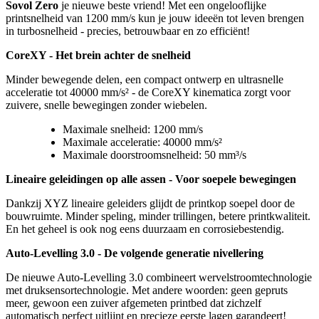
Sovol Zero
je nieuwe beste vriend! Met een ongelooflijke
printsnelheid van 1200 mm/s kun je jouw ideeën tot leven brengen
in turbosnelheid - precies, betrouwbaar en zo efficiënt!
CoreXY - Het brein achter de snelheid
Minder bewegende delen, een compact ontwerp en ultrasnelle
acceleratie tot 40000 mm/s² - de CoreXY kinematica zorgt voor
zuivere, snelle bewegingen zonder wiebelen.
Maximale snelheid: 1200 mm/s
Maximale acceleratie: 40000 mm/s²
Maximale doorstroomsnelheid: 50 mm³/s
Lineaire geleidingen op alle assen - Voor soepele bewegingen
Dankzij XYZ lineaire geleiders glijdt de printkop soepel door de
bouwruimte. Minder speling, minder trillingen, betere printkwaliteit.
En het geheel is ook nog eens duurzaam en corrosiebestendig.
Auto-Levelling 3.0 - De volgende generatie nivellering
De nieuwe Auto-Levelling 3.0 combineert wervelstroomtechnologie
met druksensortechnologie. Met andere woorden: geen gepruts
meer, gewoon een zuiver afgemeten printbed dat zichzelf
automatisch perfect uitlijnt en precieze eerste lagen garandeert!