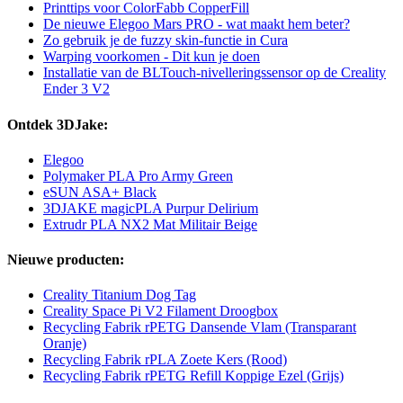
Printtips voor ColorFabb CopperFill
De nieuwe Elegoo Mars PRO - wat maakt hem beter?
Zo gebruik je de fuzzy skin-functie in Cura
Warping voorkomen - Dit kun je doen
Installatie van de BLTouch-nivelleringssensor op de Creality
Ender 3 V2
Ontdek 3DJake:
Elegoo
Polymaker PLA Pro Army Green
eSUN ASA+ Black
3DJAKE magicPLA Purpur Delirium
Extrudr PLA NX2 Mat Militair Beige
Nieuwe producten:
Creality Titanium Dog Tag
Creality Space Pi V2 Filament Droogbox
Recycling Fabrik rPETG Dansende Vlam (Transparant
Oranje)
Recycling Fabrik rPLA Zoete Kers (Rood)
Recycling Fabrik rPETG Refill Koppige Ezel (Grijs)