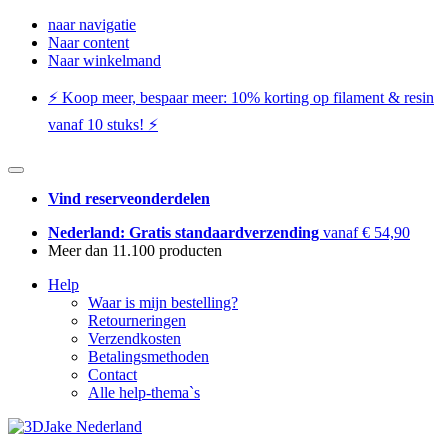
naar navigatie
Naar content
Naar winkelmand
⚡️ Koop meer, bespaar meer: ​​10% korting op filament & resin
vanaf 10 stuks! ⚡️
Vind reserveonderdelen
Nederland: Gratis standaardverzending
vanaf € 54,90
Meer dan 11.100 producten
Help
Waar is mijn bestelling?
Retourneringen
Verzendkosten
Betalingsmethoden
Contact
Alle help-thema`s