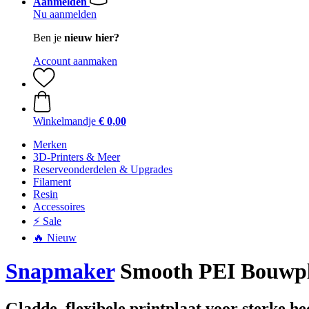
Aanmelden
Nu aanmelden
Ben je
nieuw hier?
Account aanmaken
Winkelmandje
€ 0,00
Merken
3D-Printers & Meer
Reserveonderdelen & Upgrades
Filament
Resin
Accessoires
⚡ Sale
🔥 Nieuw
Snapmaker
Smooth PEI Bouwpl
Gladde, flexibele printplaat voor sterke he