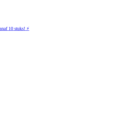
naf 10 stuks! ⚡️