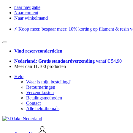
naar navigatie
Naar content
Naar winkelmand
⚡️ Koop meer, bespaar meer: ​​10% korting op filament & resin va
Vind reserveonderdelen
Nederland: Gratis standaardverzending
vanaf € 54,90
Meer dan 11.100 producten
Help
Waar is mijn bestelling?
Retourneringen
Verzendkosten
Betalingsmethoden
Contact
Alle help-thema`s