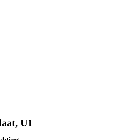
aat, U1
chting