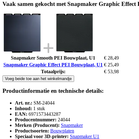
Vaak samen gekocht met Snapmaker Graphic Effect
Snapmaker Smooth PEI Bouwplaat, U1
€ 28,49
Snapmaker Graphic Effect PEI Bouwplaat, U1
€ 25,49
Totaalprijs:
€ 53,98
Voeg beide toe aan het winkelmandje
Productinformatie en technische details:
Art. nr.:
SM-24044
Inhoud:
1 stuk
EAN:
6971573443287
Producentnummer:
24044
Merken (Producent):
Snapmaker
Productsoorten:
Bouwplaten
Speciaal voor 3D-printer:
Snapmaker U1