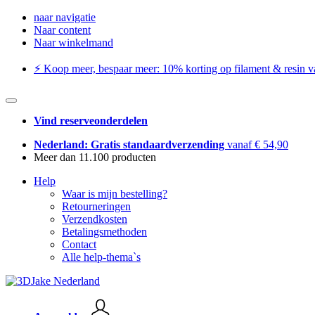
naar navigatie
Naar content
Naar winkelmand
⚡️ Koop meer, bespaar meer: ​​10% korting op filament & resin va
Vind reserveonderdelen
Nederland: Gratis standaardverzending
vanaf € 54,90
Meer dan 11.100 producten
Help
Waar is mijn bestelling?
Retourneringen
Verzendkosten
Betalingsmethoden
Contact
Alle help-thema`s