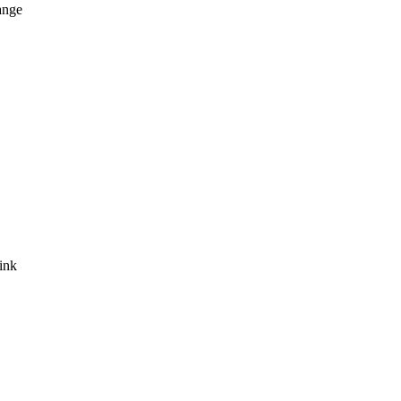
ange
ink