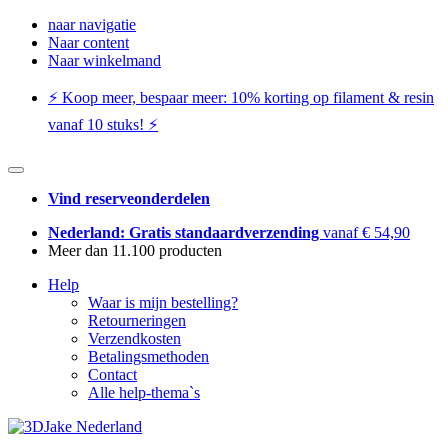
naar navigatie
Naar content
Naar winkelmand
⚡️ Koop meer, bespaar meer: ​​10% korting op filament & resin
vanaf 10 stuks! ⚡️
Vind reserveonderdelen
Nederland: Gratis standaardverzending
vanaf € 54,90
Meer dan 11.100 producten
Help
Waar is mijn bestelling?
Retourneringen
Verzendkosten
Betalingsmethoden
Contact
Alle help-thema`s